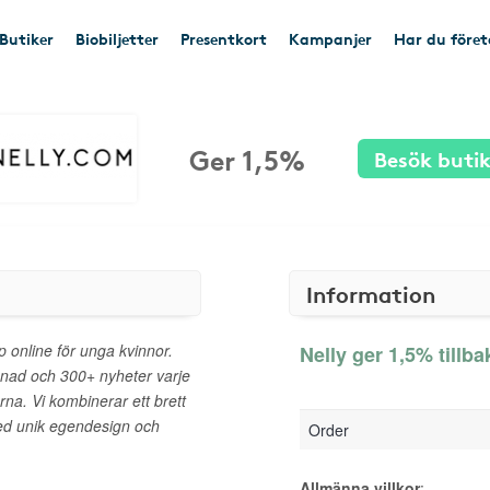
Butiker
Biobiljetter
Presentkort
Kampanjer
Har du före
Ger 1,5%
Besök buti
Information
online för unga kvinnor.
Nelly ger 1,5% tillba
nad och 300+ nyheter varje
na. Vi kombinerar ett brett
ed unik egendesign och
Order
Allmänna villkor
: