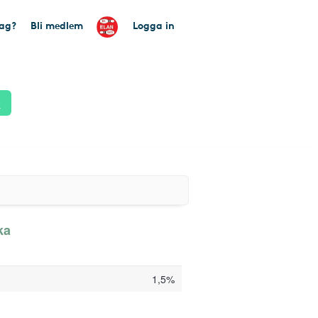
tag?
Bli medlem
Logga in
k
ka
1,5%