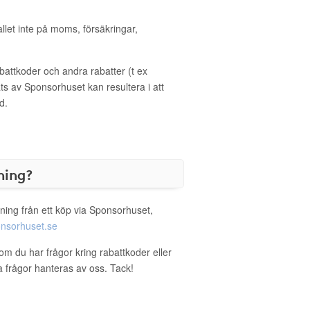
allet inte på moms, försäkringar,
ttkoder och andra rabatter (t ex
s av Sponsorhuset kan resultera i att
d.
ning?
ning från ett köp via Sponsorhuset,
nsorhuset.se
 om du har frågor kring rabattkoder eller
a frågor hanteras av oss. Tack!