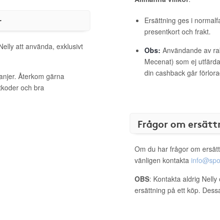
r
Ersättning ges i normalf
presentkort och frakt.
Nelly att använda, exklusivt
Obs:
Användande av raba
Mecenat) som ej utfärdat
din cashback går förlora
panjer. Återkom gärna
ttkoder och bra
Frågor om ersätt
Om du har frågor om ersätt
vänligen kontakta
info@spo
OBS
: Kontakta aldrig Nelly
ersättning på ett köp. Dess