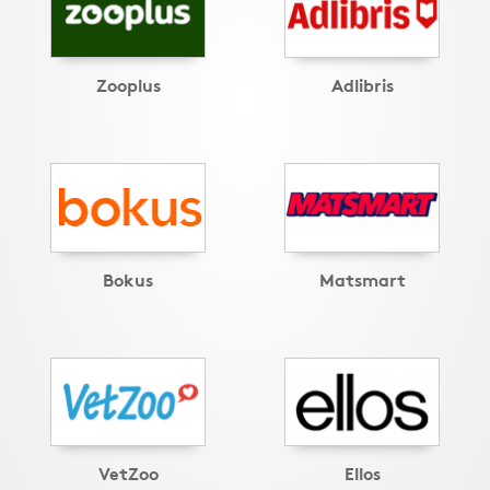
Zooplus
Adlibris
Bokus
Matsmart
VetZoo
Ellos