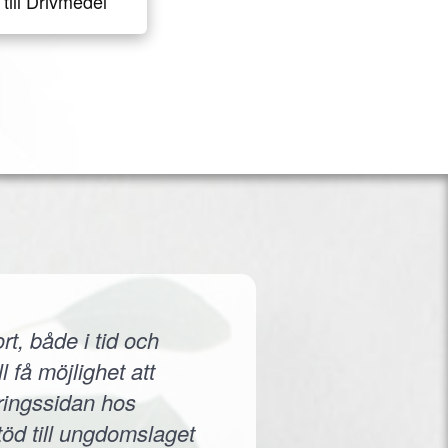
till Drivmedel
rt, både i tid och
 få möjlighet att
eringssidan hos
töd till ungdomslaget