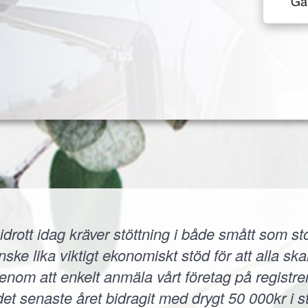
Gå 
idrott idag kräver stöttning i både smått som sto
 lika viktigt ekonomiskt stöd för att alla skall
 Genom att enkelt anmäla vårt företag på registr
et senaste året bidragit med drygt 50 000kr i s