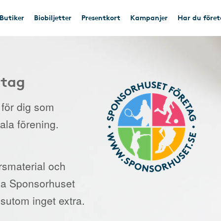
Butiker
Biobiljetter
Presentkort
Kampanjer
Har du före
etag
e för dig som
kala förening.
orsmaterial och
 via Sponsorhuset
sutom inget extra.