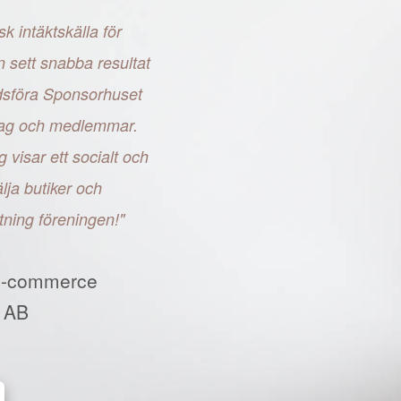
sk intäktskälla för
n sett snabba resultat
adsföra Sponsorhuset
retag och medlemmar.
g visar ett socialt och
ja butiker och
tning föreningen!"
E-commerce
 AB