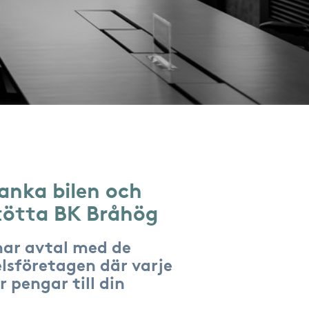
anka bilen och
tötta BK Bråhög
har avtal med de
lsföretagen där varje
r pengar till din