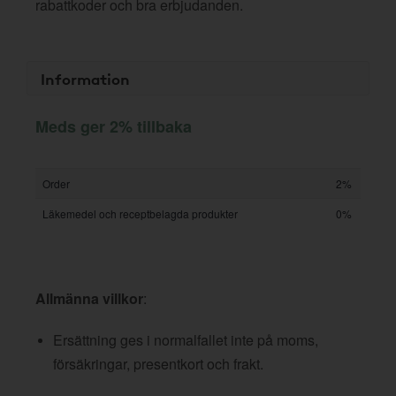
rabattkoder och bra erbjudanden.
Information
Meds ger 2% tillbaka
Order
2%
Läkemedel och receptbelagda produkter
0%
Allmänna villkor
:
Ersättning ges i normalfallet inte på moms,
försäkringar, presentkort och frakt.