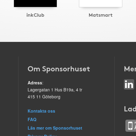
inkClub
Matsmart
Om Sponsorhuset
Mer
Adress
:
Lagergatan 1 Hus B19a, 4 tr
415 11 Göteborg
Lad
Kontakta oss
FAQ
Läs mer om Sponsorhuset