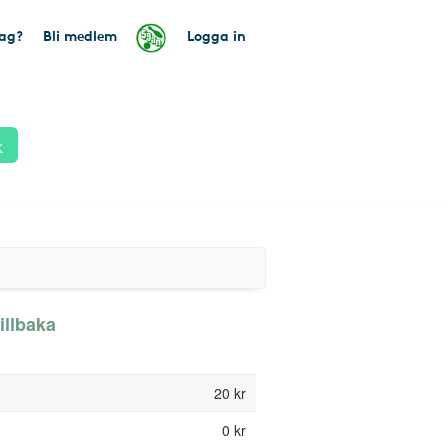
tag?
Bli medlem
Logga in
k
illbaka
20 kr
0 kr