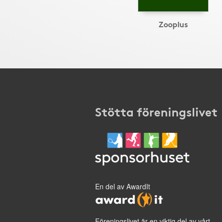
Zooplus
Stötta föreningslivet
En del av AwardIt
Föreningslivet är en viktig del av vårt