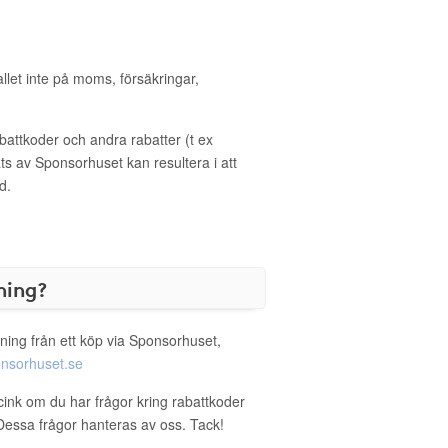
allet inte på moms, försäkringar,
ttkoder och andra rabatter (t ex
s av Sponsorhuset kan resultera i att
d.
ning?
ning från ett köp via Sponsorhuset,
nsorhuset.se
icink om du har frågor kring rabattkoder
. Dessa frågor hanteras av oss. Tack!