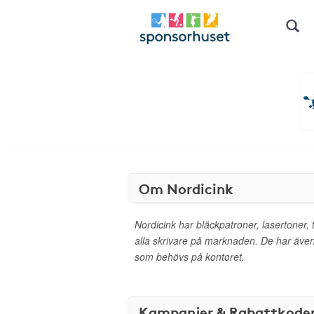
Om Nordicink
Nordicink har bläckpatroner, lasertoner, t
alla skrivare på marknaden. De har äve
som behövs på kontoret.
Kampanjer & Rabattkode