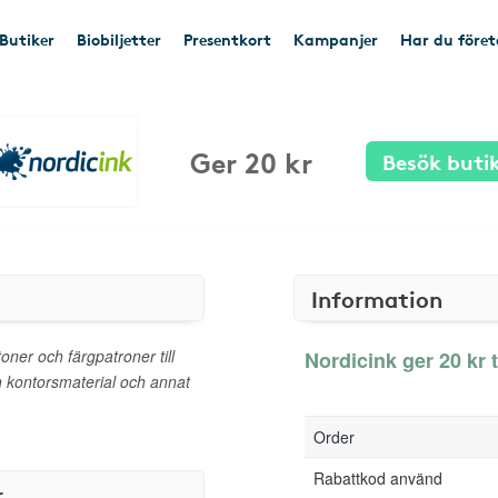
Butiker
Biobiljetter
Presentkort
Kampanjer
Har du före
Ger 20 kr
Besök buti
Information
oner och färgpatroner till
Nordicink ger 20 kr t
n kontorsmaterial och annat
Order
Rabattkod använd
r