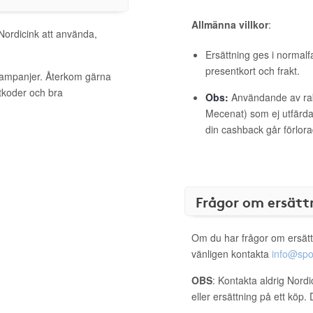
Allmänna villkor
:
 Nordicink att använda,
Ersättning ges i normalf
presentkort och frakt.
 kampanjer. Återkom gärna
ttkoder och bra
Obs:
Användande av raba
Mecenat) som ej utfärdat
din cashback går förlora
Frågor om ersätt
Om du har frågor om ersätt
vänligen kontakta
info@spo
OBS
: Kontakta aldrig Nord
eller ersättning på ett köp