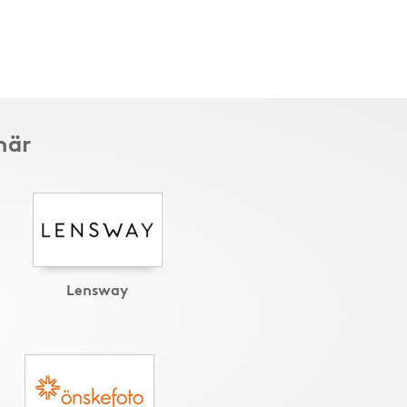
här
Lensway