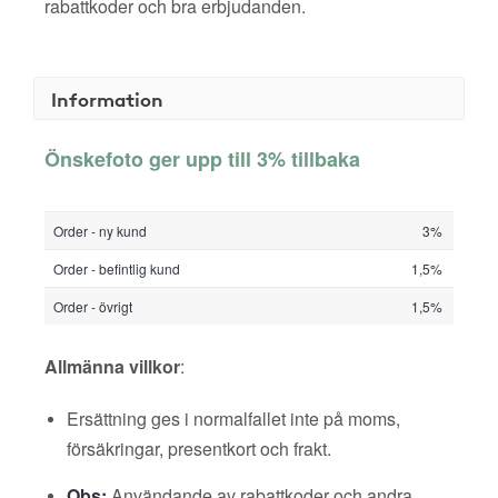
rabattkoder och bra erbjudanden.
Information
Önskefoto ger upp till 3% tillbaka
Order - ny kund
3%
Order - befintlig kund
1,5%
Order - övrigt
1,5%
Allmänna villkor
:
Ersättning ges i normalfallet inte på moms,
försäkringar, presentkort och frakt.
Obs:
Användande av rabattkoder och andra