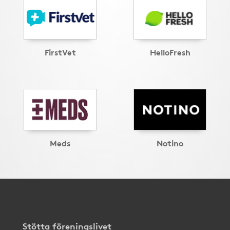
FirstVet
HelloFresh
Meds
Notino
Stötta föreningslivet