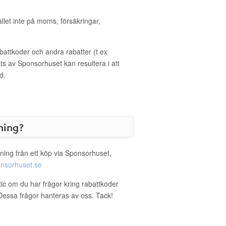
allet inte på moms, försäkringar,
ttkoder och andra rabatter (t ex
s av Sponsorhuset kan resultera i att
d.
ning?
ning från ett köp via Sponsorhuset,
nsorhuset.se
tic om du har frågor kring rabattkoder
. Dessa frågor hanteras av oss. Tack!