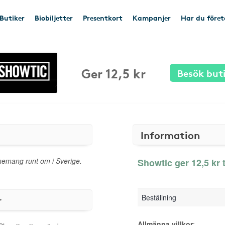
Butiker
Biobiljetter
Presentkort
Kampanjer
Har du före
Ger 12,5 kr
Besök but
Information
 evenemang runt om i Sverige.
Showtic ger 12,5 kr t
Beställning
r
Allmänna villkor
: