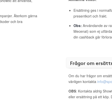
 Showtic att använda,
Ersättning ges i normalf
ampanjer. Återkom gärna
presentkort och frakt.
ttkoder och bra
Obs:
Användande av raba
Mecenat) som ej utfärdat
din cashback går förlora
Frågor om ersätt
Om du har frågor om ersätt
vänligen kontakta
info@spo
OBS
: Kontakta aldrig Show
eller ersättning på ett köp