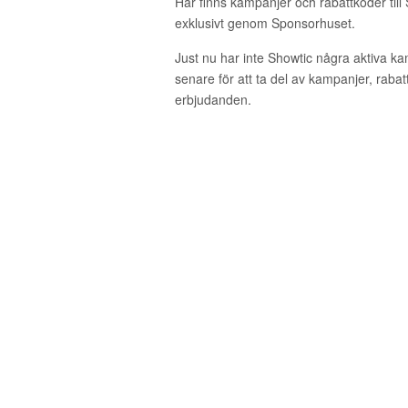
Här finns kampanjer och rabattkoder till
exklusivt genom Sponsorhuset.
Just nu har inte Showtic några aktiva k
senare för att ta del av kampanjer, raba
erbjudanden.