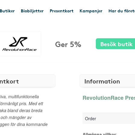
Butiker
Biobiljetter
Presentkort
Kampanjer
Har du före
Ger 5%
Besök butik
ntkort
Information
va, multifunktionella
RevolutionRace Pres
 förmånligt pris. Med ett
raka bland deras breda
or och mängder av
Order
aggen för dina kommande
Allmänna villkor
: