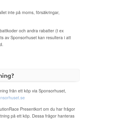
allet inte på moms, försäkringar,
ttkoder och andra rabatter (t ex
s av Sponsorhuset kan resultera i att
d.
ning?
ning från ett köp via Sponsorhuset,
nsorhuset.se
lutionRace Presentkort om du har frågor
ättning på ett köp. Dessa frågor hanteras