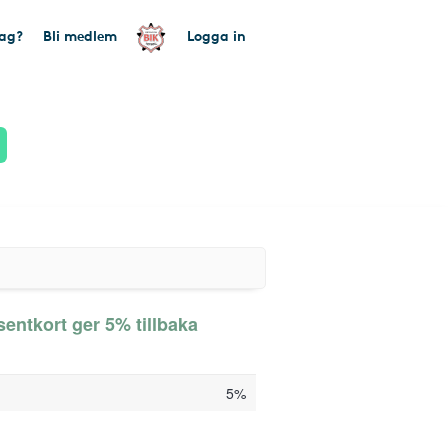
tag?
Bli medlem
Logga in
entkort ger 5% tillbaka
5%