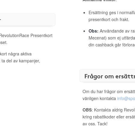
Ersättning ges i normalf
r
presentkort och frakt.
Obs:
Användande av raba
l RevolutionRace Presentkort
Mecenat) som ej utfärdat
set.
din cashback går förlora
kort några aktiva
 ta del av kampanjer,
Frågor om ersätt
Om du har frågor om ersätt
vänligen kontakta
info@spo
OBS
: Kontakta aldrig Revo
kring rabattkoder eller ers
av oss. Tack!