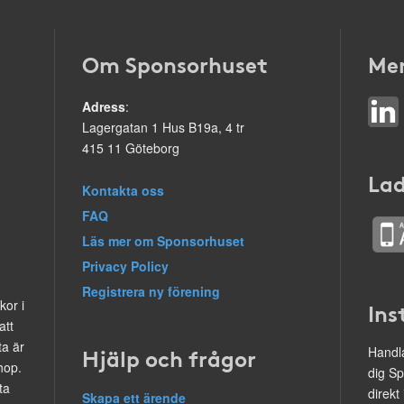
Om Sponsorhuset
Mer
Adress
:
Lagergatan 1 Hus B19a, 4 tr
415 11 Göteborg
Lad
Kontakta oss
FAQ
Läs mer om Sponsorhuset
Privacy Policy
Registrera ny förening
kor i
Ins
att
ta är
Hjälp och frågor
Handla
hop.
dig Sp
ta
direkt
Skapa ett ärende