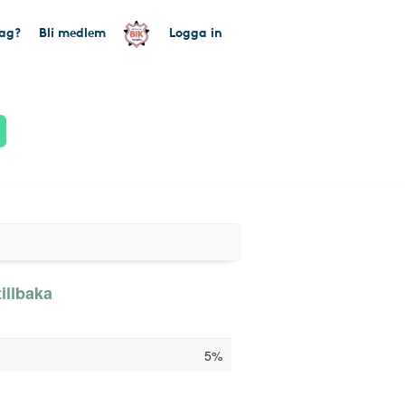
tag?
Bli medlem
Logga in
illbaka
5%