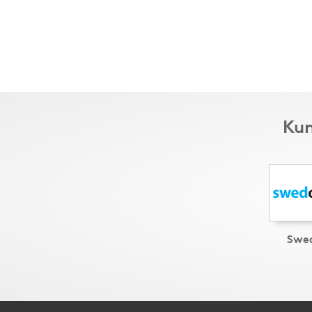
Kun
Swed