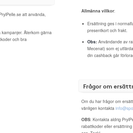
Allmänna villkor
:
PrylPelle.se att använda,
Ersättning ges i normalf
presentkort och frakt.
iva kampanjer. Återkom gärna
ttkoder och bra
Obs:
Användande av raba
Mecenat) som ej utfärdat
din cashback går förlora
Frågor om ersätt
Om du har frågor om ersätt
vänligen kontakta
info@spo
OBS
: Kontakta aldrig PrylP
rabattkoder eller ersättnin