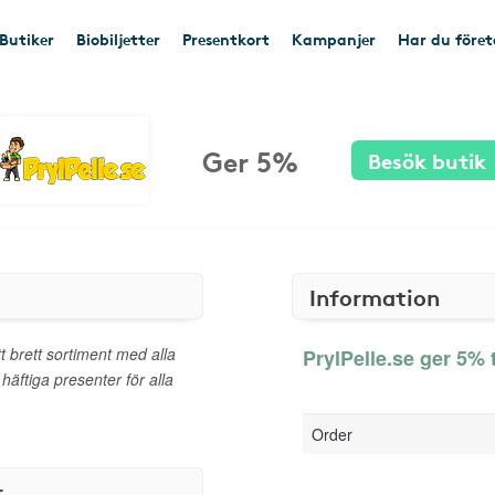
Butiker
Biobiljetter
Presentkort
Kampanjer
Har du före
Ger 5%
Besök butik
Information
t brett sortiment med alla
PrylPelle.se ger 5% t
 häftiga presenter för alla
Order
r