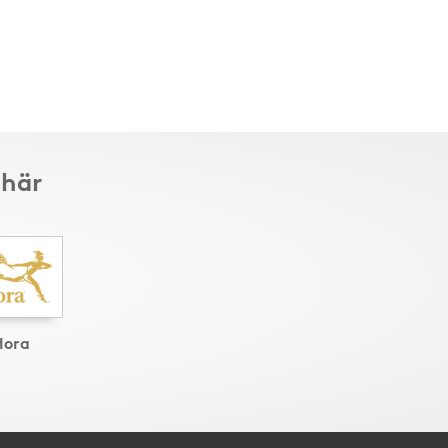
 här
lora