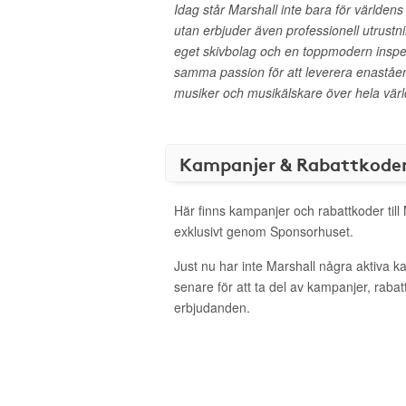
Idag står Marshall inte bara för världens
utan erbjuder även professionell utrustnin
eget skivbolag och en toppmodern inspel
samma passion för att leverera enaståend
musiker och musikälskare över hela värl
Kampanjer & Rabattkode
Här finns kampanjer och rabattkoder till
exklusivt genom Sponsorhuset.
Just nu har inte Marshall några aktiva 
senare för att ta del av kampanjer, raba
erbjudanden.