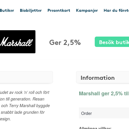
Butiker
Biobiljetter
Presentkort
Kampanjer
Har du före
Ger 2,5%
Besök buti
Information
udet av rock ’n’ roll och fört
Marshall ger 2,5% ti
ion till generation. Resan
m och Terry Marshall byggde
m snabbt lade grunden för
Order
design.
Allmänna villkor
: