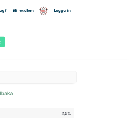
tag?
Bli medlem
Logga in
k
llbaka
2,5%