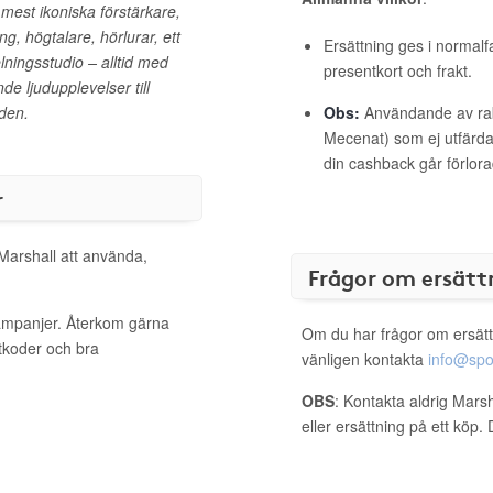
 mest ikoniska förstärkare,
g, högtalare, hörlurar, ett
Ersättning ges i normalf
ningsstudio – alltid med
presentkort och frakt.
e ljudupplevelser till
den.
Obs:
Användande av raba
Mecenat) som ej utfärdat
din cashback går förlora
r
 Marshall att använda,
Frågor om ersätt
kampanjer. Återkom gärna
Om du har frågor om ersätt
ttkoder och bra
vänligen kontakta
info@spo
OBS
: Kontakta aldrig Mars
eller ersättning på ett köp