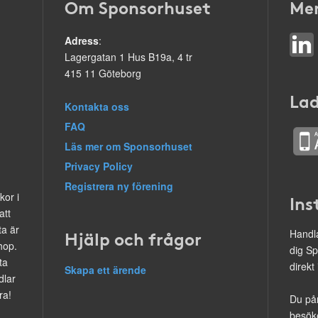
Om Sponsorhuset
Mer
Adress
:
Lagergatan 1 Hus B19a, 4 tr
415 11 Göteborg
Lad
Kontakta oss
FAQ
Läs mer om Sponsorhuset
Privacy Policy
Registrera ny förening
kor i
Ins
att
ta är
Hjälp och frågor
Handla
hop.
dig Sp
ta
direkt
Skapa ett ärende
dlar
ra!
Du på
besöke