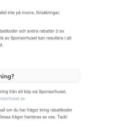
allet inte på moms, försäkringar,
ttkoder och andra rabatter (t ex
s av Sponsorhuset kan resultera i att
d.
ning?
ning från ett köp via Sponsorhuset,
nsorhuset.se
hall om du har frågor kring rabattkoder
. Dessa frågor hanteras av oss. Tack!