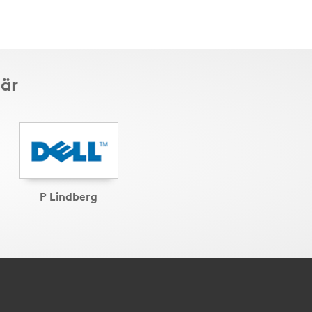
här
P Lindberg