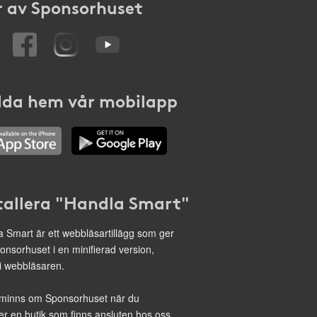
 av Sponsorhuset
da hem vår mobilapp
tallera "Handla Smart"
 Smart är ett webbläsartillägg som ger
onsorhuset i en minifierad version,
 i webbläsaren.
minns om Sponsorhuset när du
r en butik som finns ansluten hos oss.