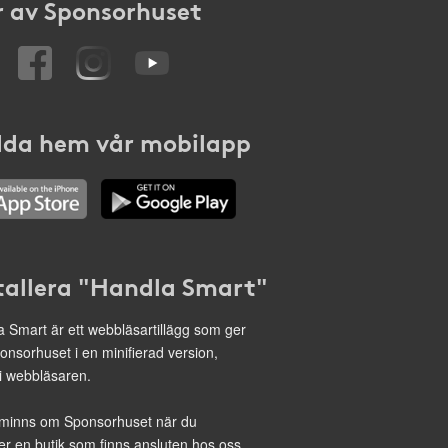
 av Sponsorhuset
da hem vår mobilapp
tallera "Handla Smart"
 Smart är ett webbläsartillägg som ger
onsorhuset i en minifierad version,
 i webbläsaren.
minns om Sponsorhuset när du
r en butik som finns ansluten hos oss.