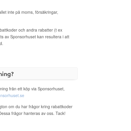
allet inte på moms, försäkringar,
ttkoder och andra rabatter (t ex
s av Sponsorhuset kan resultera i att
d.
ning?
ning från ett köp via Sponsorhuset,
nsorhuset.se
ngton om du har frågor kring rabattkoder
. Dessa frågor hanteras av oss. Tack!