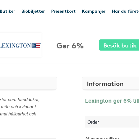
Butiker
Biobiljetter
Presentkort
Kampanjer
Har du före
Ger 6%
Besök butik
Information
ukter som handdukar,
Lexington ger 6% til
 män och kvinnor i
al hållbarhet och
Order
Allmänna villkor
: