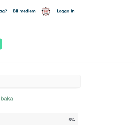
tag?
Bli medlem
Logga in
lbaka
6%