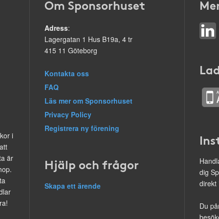
Om Sponsorhuset
Mer
Adress
:
Lagergatan 1 Hus B19a, 4 tr
415 11 Göteborg
Lad
Kontakta oss
FAQ
Läs mer om Sponsorhuset
Privacy Policy
Registrera ny förening
kor i
Ins
att
ta är
Hjälp och frågor
Handla
hop.
dig Sp
ta
direkt
Skapa ett ärende
dlar
ra!
Du på
besöke