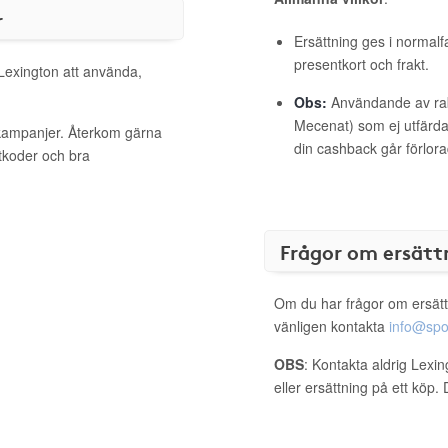
r
Ersättning ges i normalf
presentkort och frakt.
 Lexington att använda,
Obs:
Användande av raba
Mecenat) som ej utfärdat
 kampanjer. Återkom gärna
din cashback går förlora
ttkoder och bra
Frågor om ersätt
Om du har frågor om ersätt
vänligen kontakta
info@spo
OBS
: Kontakta aldrig Lexi
eller ersättning på ett köp