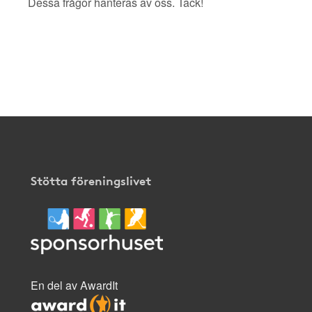
Dessa frågor hanteras av oss. Tack!
Stötta föreningslivet
En del av AwardIt