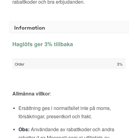
rabattkoder och bra erbjudanden.
Information
Haglöfs ger 3% tillbaka
Order
3%
Allmänna villkor
:
Ersättning ges i normalfallet inte på moms,
försäkringar, presentkort och frakt.
Obs:
Användande av rabattkoder och andra
rabatter (t ex Mecenat) som ej utfärdats av