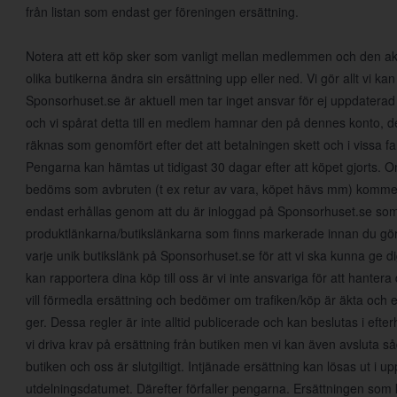
från listan som endast ger föreningen ersättning.
Notera att ett köp sker som vanligt mellan medlemmen och den aktu
olika butikerna ändra sin ersättning upp eller ned. Vi gör allt vi kan 
Sponsorhuset.se är aktuell men tar inget ansvar för ej uppdaterad
och vi spårat detta till en medlem hamnar den på dennes konto, det
räknas som genomfört efter det att betalningen skett och i vissa fall
Pengarna kan hämtas ut tidigast 30 dagar efter att köpet gjorts.
bedöms som avbruten (t ex retur av vara, köpet hävs mm) kommer 
endast erhållas genom att du är inloggad på Sponsorhuset.se so
produktlänkarna/butikslänkarna som finns markerade innan du gör e
varje unik butikslänk på Sponsorhuset.se för att vi ska kunna ge dig
kan rapportera dina köp till oss är vi inte ansvariga för att hante
vill förmedla ersättning och bedömer om trafiken/köp är äkta och 
ger. Dessa regler är inte alltid publicerade och kan beslutas i eft
vi driva krav på ersättning från butiken men vi kan även avsluta såda
butiken och oss är slutgiltigt. Intjänade ersättning kan lösas ut i up
utdelningsdatumet. Därefter förfaller pengarna. Ersättningen som 