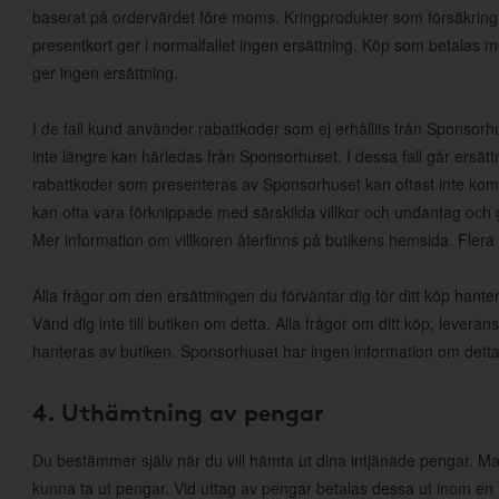
baserat på ordervärdet före moms. Kringprodukter som försäkring, f
presentkort ger i normalfallet ingen ersättning. Köp som betalas 
ger ingen ersättning.
I de fall kund använder rabattkoder som ej erhållits från Sponsorhus
inte längre kan härledas från Sponsorhuset. I dessa fall går ersätt
rabattkoder som presenteras av Sponsorhuset kan oftast inte k
kan ofta vara förknippade med särskilda villkor och undantag och 
Mer information om villkoren återfinns på butikens hemsida. Flera
Alla frågor om den ersättningen du förväntar dig för ditt köp han
Vänd dig inte till butiken om detta. Alla frågor om ditt köp, leveran
hanteras av butiken. Sponsorhuset har ingen information om detta
4. Uthämtning av pengar
Du bestämmer själv när du vill hämta ut dina intjänade pengar. Man
kunna ta ut pengar. Vid uttag av pengar betalas dessa ut inom en