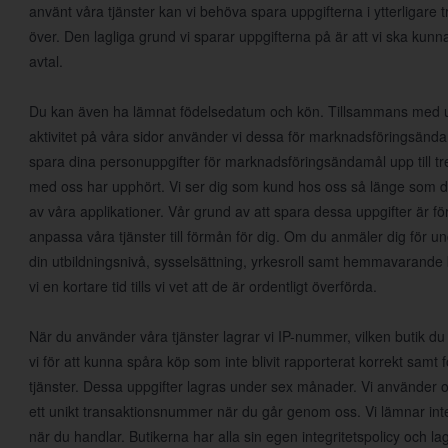
använt våra tjänster kan vi behöva spara uppgifterna i ytterligare tr
över. Den lagliga grund vi sparar uppgifterna på är att vi ska kunn
avtal.
Du kan även ha lämnat födelsedatum och kön. Tillsammans med upp
aktivitet på våra sidor använder vi dessa för marknadsföringsända
spara dina personuppgifter för marknadsföringsändamål upp till tre 
med oss har upphört. Vi ser dig som kund hos oss så länge som d
av våra applikationer. Vår grund av att spara dessa uppgifter är för
anpassa våra tjänster till förmån för dig. Om du anmäler dig för un
din utbildningsnivå, sysselsättning, yrkesroll samt hemmavarande 
vi en kortare tid tills vi vet att de är ordentligt överförda.
När du använder våra tjänster lagrar vi IP-nummer, vilken butik du
vi för att kunna spåra köp som inte blivit rapporterat korrekt samt 
tjänster. Dessa uppgifter lagras under sex månader. Vi använder
ett unikt transaktionsnummer när du går genom oss. Vi lämnar inte 
när du handlar. Butikerna har alla sin egen integritetspolicy och lagr