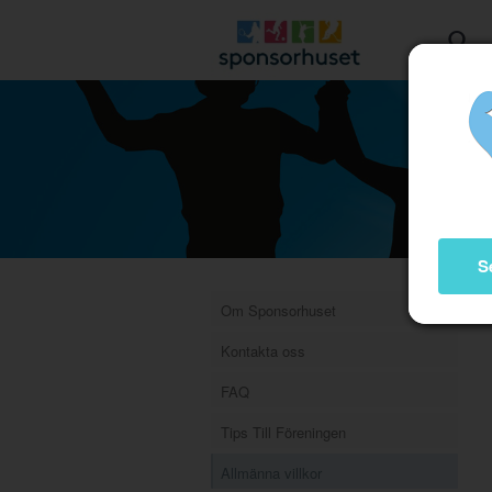
S
Om Sponsorhuset
Kontakta oss
FAQ
Tips Till Föreningen
Allmänna villkor