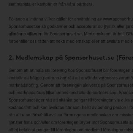
sammanställer kampanjer från våra partners.
Följande allmänna villkor gäller för användning av www.sponsorh
Sponsorhuset.se så godkänner och accepterar du [fysisk eller jur
allmänna villkoren för Sponsorhuset.se. Medlemskapet är helt GRAT
förbehåller oss rätten att neka medlemskap eller att avsluta medl
2. Medlemskap på Sponsorhuset.se (Före
Genom att anmäla sin förening hos Sponsorhuset blir föreningen
innebär att bägge parterna har rätt att använda varandras varumärke
marknadsföring. Genom att föreningen aktiveras på Sponsorhuset
och marknadsföras tillsammans med alla de partners som Sponsor
Sponsorhuset äger rätt att skänka pengar till föreningen via olika 
kostnadsfritt och kan avslutas när som helst av behörig person i 
rätt att utan förbehåll avsluta föreningens medlemskap om misst
tjänster finns och/eller om föreningen bryter mot Sponsorhusets al
att ej betala ut pengar till föreningen om medlem i föreningen mis