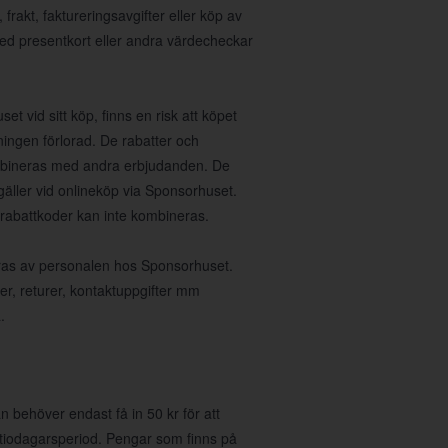
rakt, faktureringsavgifter eller köp av
med presentkort eller andra värdecheckar
et vid sitt köp, finns en risk att köpet
ningen förlorad. De rabatter och
ombineras med andra erbjudanden. De
gäller vid onlineköp via Sponsorhuset.
 rabattkoder kan inte kombineras.
teras av personalen hos Sponsorhuset.
ser, returer, kontaktuppgifter mm
.
 behöver endast få in 50 kr för att
 tiodagarsperiod. Pengar som finns på