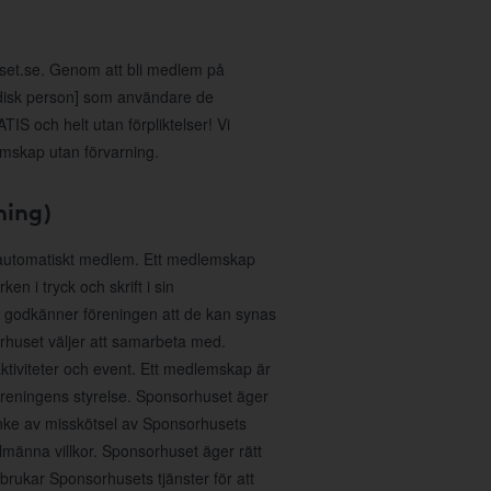
uset.se. Genom att bli medlem på
idisk person] som användare de
IS och helt utan förpliktelser! Vi
emskap utan förvarning.
ning)
 automatiskt medlem. Ett medlemskap
n i tryck och skrift i sin
 godkänner föreningen att de kan synas
huset väljer att samarbeta med.
aktiviteter och event. Ett medlemskap är
föreningens styrelse. Sponsorhuset äger
anke av misskötsel av Sponsorhusets
lmänna villkor. Sponsorhuset äger rätt
sbrukar Sponsorhusets tjänster för att