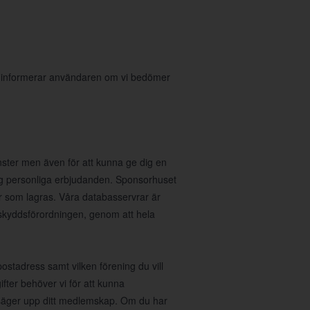
i informerar användaren om vi bedömer
nster men även för att kunna ge dig en
 dig personliga erbjudanden. Sponsorhuset
r som lagras. Våra databasservrar är
taskyddsförordningen, genom att hela
stadress samt vilken förening du vill
fter behöver vi för att kunna
u säger upp ditt medlemskap. Om du har