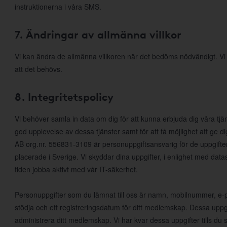
instruktionerna i våra SMS.
7. Ändringar av allmänna villkor
Vi kan ändra de allmänna villkoren när det bedöms nödvändigt. V
att det behövs.
8. Integritetspolicy
Vi behöver samla in data om dig för att kunna erbjuda dig våra tjä
god upplevelse av dessa tjänster samt för att få möjlighet att ge
AB org.nr. 556831-3109 är personuppgiftsansvarig för de uppgifte
placerade i Sverige. Vi skyddar dina uppgifter, i enlighet med da
tiden jobba aktivt med vår IT-säkerhet.
Personuppgifter som du lämnat till oss är namn, mobilnummer, e-po
stödja och ett registreringsdatum för ditt medlemskap. Dessa uppgi
administrera ditt medlemskap. Vi har kvar dessa uppgifter tills d