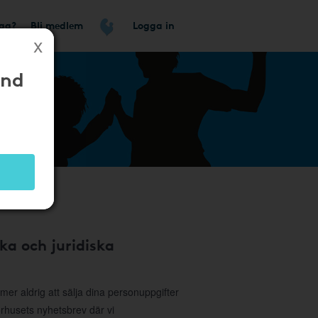
tag?
Bli medlem
Logga in
ånd
ka och juridiska
r aldrig att sälja dina personuppgifter
sorhusets nyhetsbrev där vi