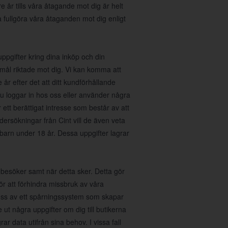
e år tills våra åtagande mot dig är helt
a fullgöra våra åtaganden mot dig enligt
gifter kring dina inköp och din
mål riktade mot dig. Vi kan komma att
år efter det att ditt kundförhållande
u loggar in hos oss eller använder några
 ett berättigat intresse som består av att
dersökningar från Cint vill de även veta
barn under 18 år. Dessa uppgifter lagrar
 besöker samt när detta sker. Detta gör
för att förhindra missbruk av våra
 oss av ett spårningssystem som skapar
ut några uppgifter om dig till butikerna
ar data utifrån sina behov. I vissa fall