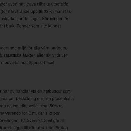
ger även rätt kräva tillbaka utbetalda
(för närvarande upp till 32 kr/mån) tas
nster kostar det inget. Föreningen är
 är i bruk. Pengar som inte kunnat
uderande miljö för alla våra partners,
asistiska åsikter, eller aktivt driver
 att medverka hos Sponsorhuset.
 när du handlar via de nätbutiker som
umma per beställning eller en procentsats
nan du lagt din beställning. 50% av
r närvarande för Cint, där 1 kr per
föreningen. På Svenska Spel går all
helst lägga till eller dra ifrån företag