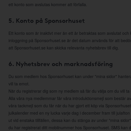
ett konto som avslutas kommer att förfalla.
5. Konto på Sponsorhuset
Ett konto som är inaktivt mer än ett år betraktas som avslutat och
inloggning på Sponsorhuset.se är det datum används för att bed
att Sponsorhuset.se kan skicka relevanta nyhetsbrev till dig.
6. Nyhetsbrev och marknadsföring
Du som medlem hos Sponsorhuset kan under "mina sidor" hantera di
vill ta emot.
När du registrerar dig som ny medlem så får du välja om du vill t
Alla våra nya medlemmar får våra introduktionsmejl som består a
våra tackmejl som du får när du har gjort ett köp via Sponsorhuset. 
julkalender med en ny lucka varje dag i december fram till julafton
ut vid enstaka tillfällen, dessa kan du stänga av under "mina sido
du har registrerat ditt mobilnummer hos Sponsorhuset. SMS kan du