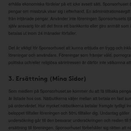
erhålla ekonomiska fördelar på ett icke avsett sätt. Sponsorhuset ä
pengar om missbruk visar sig i efterhand. En administrationsavgift 
från intjänade pengar. Använder inte föreningen Sponsorhusets tjä
själv ansvarig för att det finns ett bankkonto eller giro anmält som
betalas ut inom 24 månader förfaller.
Det är viktigt för Sponsorhuset att kunna erbjuda en trygg och inkl
föreningar och användare. Föreningar som främjar våld, pornografi, r
politiska och/eller religiösa särintressen är därför inte välkomna
3. Ersättning (Mina Sidor)
Som medlem på Sponsorhuset.se kommer du att få tillbaka pengar
är listade hos oss. Nätbutikerna väljer mellan att betala en fast s
på ordervärdet. Hur mycket nätbutikerna betalar framgår tydligt in
beloppet tillfaller föreningen och 50% tillfaller dig. Undantag gälle
undersökning går till den besvarar undersökningen och resten till 
ersättning till föreningen. Sponsorhuset förbehåller sig rätten att när