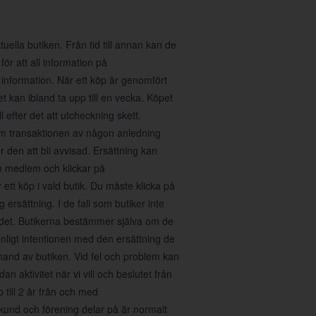
ella butiken. Från tid till annan kan de
för att all information på
 information. När ett köp är genomfört
 kan ibland ta upp till en vecka. Köpet
 efter det att utcheckning skett.
 Om transaktionen av någon anledning
den att bli avvisad. Ersättning kan
m medlem och klickar på
tt köp i vald butik. Du måste klicka på
 ersättning. I de fall som butiker inte
ra det. Butikerna bestämmer själva om de
enligt intentionen med den ersättning de
erhand av butiken. Vid fel och problem kan
n aktivitet när vi vill och beslutet från
p till 2 år från och med
kund och förening delar på är normalt