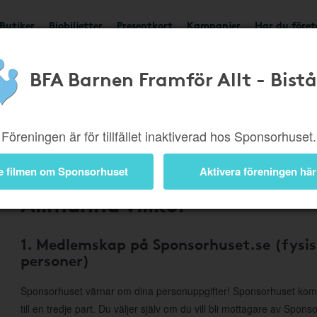
Butiker
Biobiljetter
Presentkort
Kampanjer
Har du före
BFA Barnen Framför Allt - Bist
Om Sponsorhuset
Föreningen är för tillfället inaktiverad hos Sponsorhuset.
e filmen om Sponsorhuset
Aktivera föreningen här
Allmänna villkor
1. Medlemskap på Sponsorhuset.se (fysis
personer)
Sponsorhuset värnar om dina personuppgifter! Sponsorhuset komme
till en tredje part. Du väljer själv om du vill bli mottagare av Spon