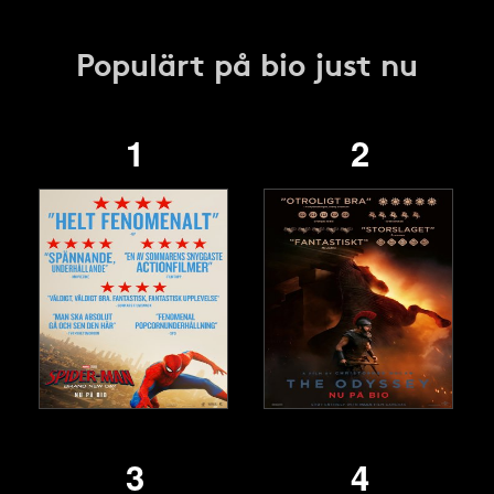
Populärt på bio just nu
1
2
3
4