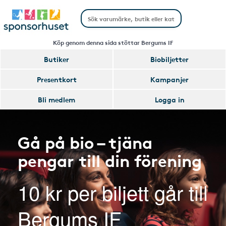
Köp genom denna sida stöttar Bergums IF
Butiker
Biobiljetter
Presentkort
Kampanjer
Bli medlem
Logga in
Gå på bio – tjäna
pengar till din förening
10 kr per biljett går till
Bergums IF