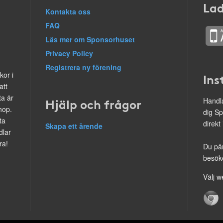
Lad
Kontakta oss
FAQ
Läs mer om Sponsorhuset
Privacy Policy
Registrera ny förening
kor i
Ins
att
ta är
Hjälp och frågor
Handla
hop.
dig Sp
ta
direkt
Skapa ett ärende
dlar
ra!
Du på
besöke
Välj w