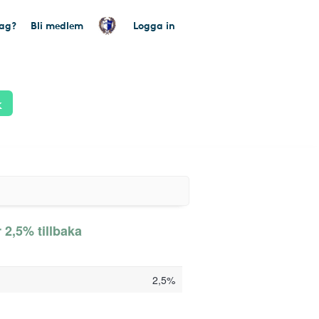
tag?
Bli medlem
Logga in
k
 2,5% tillbaka
2,5%