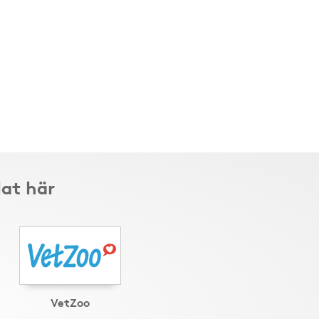
lat här
VetZoo