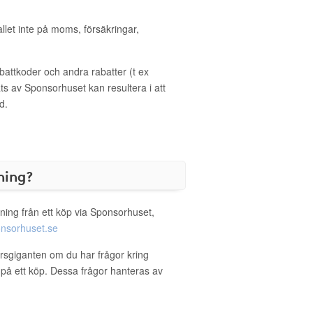
allet inte på moms, försäkringar,
ttkoder och andra rabatter (t ex
s av Sponsorhuset kan resultera i att
d.
ning?
ning från ett köp via Sponsorhuset,
nsorhuset.se
orsgiganten om du har frågor kring
g på ett köp. Dessa frågor hanteras av