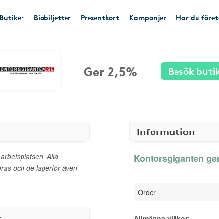
Butiker
Biobiljetter
Presentkort
Kampanjer
Har du före
Ger 2,5%
Besök buti
Information
 arbetsplatsen. Alla
Kontorsgiganten ger
as och de lagerför även
Order
r
Allmänna villkor
: