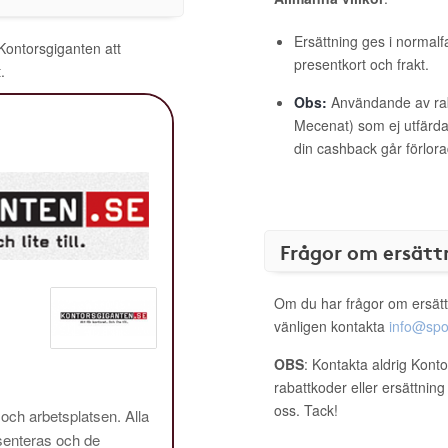
Ersättning ges i normalf
 Kontorsgiganten att
presentkort och frakt.
.
Obs:
Användande av raba
Mecenat) som ej utfärdat
din cashback går förlora
Frågor om ersätt
Om du har frågor om ersätt
vänligen kontakta
info@spo
OBS
: Kontakta aldrig Kont
rabattkoder eller ersättnin
oss. Tack!
 och arbetsplatsen. Alla
enteras och de