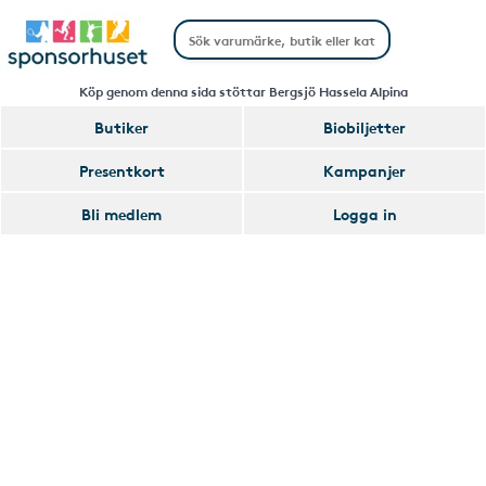
Köp genom denna sida stöttar Bergsjö Hassela Alpina
Butiker
Biobiljetter
Handla
Presentkort
Kampanjer
Smart
Bli medlem
Logga in
Glömmer
Lägg
du
till
av
Handla
att
Smart