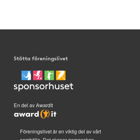
klicka
här
.
Stötta föreningslivet
En del av AwardIt
Föreningslivet är en viktig del av vårt
samhälle. Det skapar gemenskap,