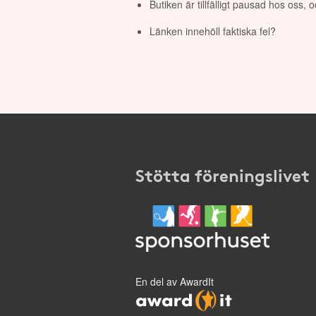
Butiken är tillfälligt pausad hos oss,
Länken innehöll faktiska fel?
Stötta föreningslivet
En del av AwardIt