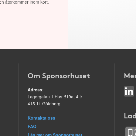
 och återkommer inom kort.
Om Sponsorhuset
Mer
Adress
:
Lagergatan 1 Hus B19a, 4 tr
415 11 Göteborg
Lad
Kontakta oss
FAQ
Läs mer om Sponsorhuset