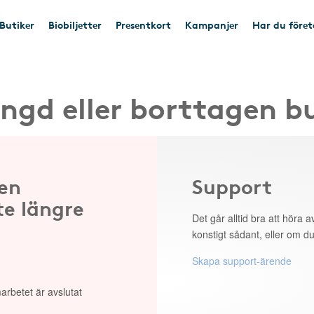
Butiker
Biobiljetter
Presentkort
Kampanjer
Har du före
ngd eller borttagen b
 en
Support
te längre
Det går alltid bra att höra av
konstigt sådant, eller om du
Skapa support-ärende
arbetet är avslutat