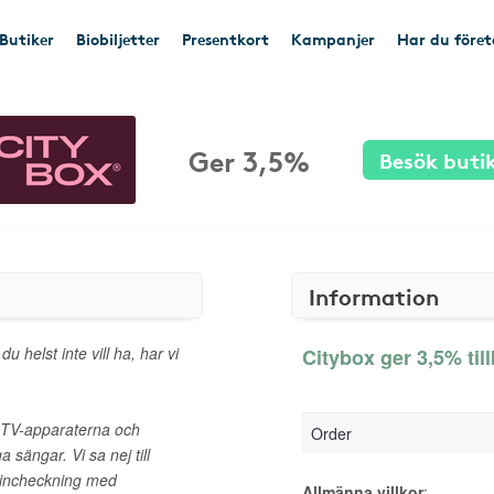
Butiker
Biobiljetter
Presentkort
Kampanjer
Har du före
Ger 3,5%
Besök buti
Information
u helst inte vill ha, har vi
Citybox ger 3,5% til
a TV-apparaterna och
Order
 sängar. Vi sa nej till
b incheckning med
Allmänna villkor
: