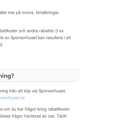
allet inte på moms, försäkringar,
ttkoder och andra rabatter (t ex
s av Sponsorhuset kan resultera i att
d.
ning?
ning från ett köp via Sponsorhuset,
nsorhuset.se
box om du har frågor kring rabattkoder
. Dessa frågor hanteras av oss. Tack!