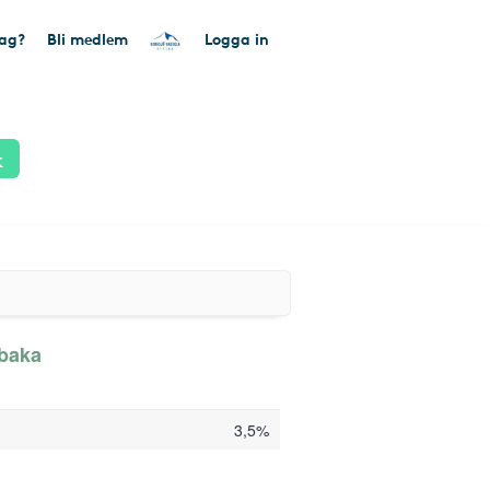
tag?
Bli medlem
Logga in
k
lbaka
3,5%