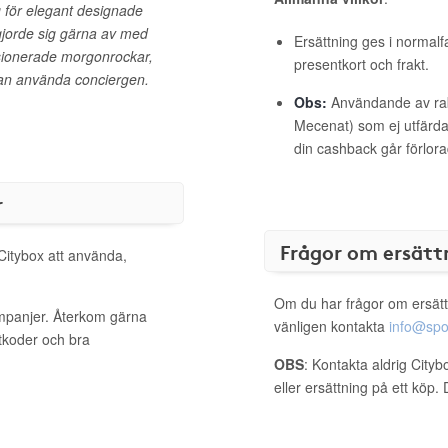
g för elegant designade
jorde sig gärna av med
Ersättning ges i normalf
sionerade morgonrockar,
presentkort och frakt.
llan använda conciergen.
Obs:
Användande av raba
Mecenat) som ej utfärdat
din cashback går förlora
r
Frågor om ersätt
 Citybox att använda,
Om du har frågor om ersätt
ampanjer. Återkom gärna
vänligen kontakta
info@spo
ttkoder och bra
OBS
: Kontakta aldrig City
eller ersättning på ett köp