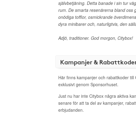
självbetjäning. Detta banade i sin tur vä
rum. De smarta resenärerna bland oss g
onödiga tofflor, osmickrande överdimen
dyra minibarer och, naturligtvis, den sä
Adjö, traditioner. God morgon, Citybox!
Kampanjer & Rabattkode
Här finns kampanjer och rabattkoder till
exklusivt genom Sponsorhuset.
Just nu har inte Citybox några aktiva k
senare för att ta del av kampanjer, raba
erbjudanden.