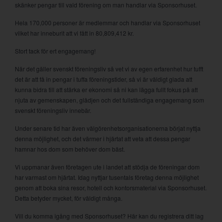
skänker pengar till vald förening om man handlar via Sponsorhuset.
Hela 170,000 personer är medlemmar och handlar via Sponsorhuset
vilket har inneburit att vi fått in 80,809,412 kr.
Stort tack för ert engagemang!
När det gäller svenskt föreningsliv så vet vi av egen erfarenhet hur tufft
det är att få in pengar i tuffa föreningstider, så vi är väldigt glada att
kunna bidra till att stärka er ekonomi så ni kan lägga fullt fokus på att
njuta av gemenskapen, glädjen och det fullständiga engagemang som
svenskt föreningsliv innebär.
Under senare tid har även välgörenhetsorganisationerna börjat nyttja
denna möjlighet, och det värmer i hjärtat att veta att dessa pengar
hamnar hos dom som behöver dom bäst.
Vi uppmanar även företagen ute i landet att stödja de föreningar dom
har varmast om hjärtat. Idag nyttjar tusentals företag denna möjlighet
genom att boka sina resor, hotell och kontorsmaterial via Sponsorhuset.
Detta betyder mycket, för väldigt många.
Vill du komma igång med Sponsorhuset? Här kan du registrera ditt lag