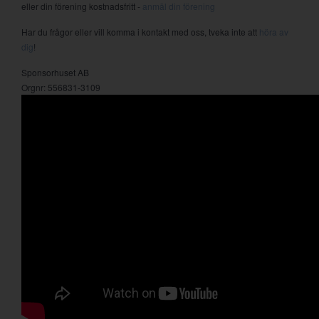
eller din förening kostnadsfritt -
anmäl din förening
Har du frågor eller vill komma i kontakt med oss, tveka inte att
höra av
dig
!
Sponsorhuset AB
Orgnr: 556831-3109