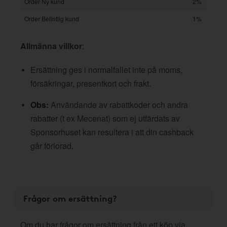
Order Ny kund
2%
Order Befintlig kund
1%
Allmänna villkor
:
Ersättning ges i normalfallet inte på moms,
försäkringar, presentkort och frakt.
Obs:
Användande av rabattkoder och andra
rabatter (t ex Mecenat) som ej utfärdats av
Sponsorhuset kan resultera i att din cashback
går förlorad.
Frågor om ersättning?
Om du har frågor om ersättning från ett köp via