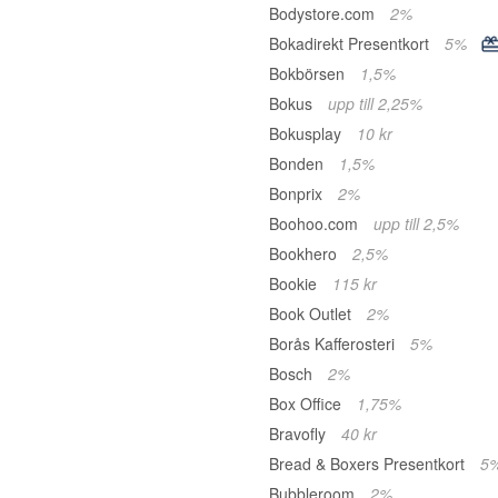
Bodystore.com
2%
Bokadirekt Presentkort
5%
Bokbörsen
1,5%
Bokus
upp till 2,25%
Bokusplay
10 kr
Bonden
1,5%
Bonprix
2%
Boohoo.com
upp till 2,5%
Bookhero
2,5%
Bookie
115 kr
Book Outlet
2%
Borås Kafferosteri
5%
Bosch
2%
Box Office
1,75%
Bravofly
40 kr
Bread & Boxers Presentkort
5
Bubbleroom
2%