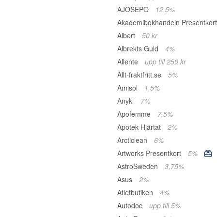
AJOSEPO
12,5%
Akademibokhandeln Presentkor
Albert
50 kr
Albrekts Guld
4%
Allente
upp till 250 kr
Allt-fraktfritt.se
5%
Amisol
1,5%
Anyki
7%
Apofemme
7,5%
Apotek Hjärtat
2%
Arcticlean
6%
Artworks Presentkort
5%
AstroSweden
3,75%
Asus
2%
Atletbutiken
4%
Autodoc
upp till 5%