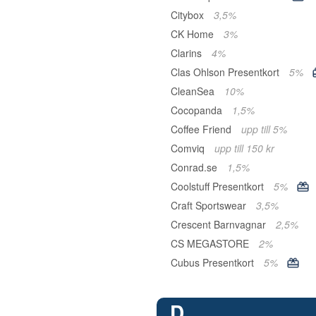
Citybox
3,5%
CK Home
3%
Clarins
4%
Clas Ohlson Presentkort
5%
CleanSea
10%
Cocopanda
1,5%
Coffee Friend
upp till 5%
Comviq
upp till 150 kr
Conrad.se
1,5%
Coolstuff Presentkort
5%
Craft Sportswear
3,5%
Crescent Barnvagnar
2,5%
CS MEGASTORE
2%
Cubus Presentkort
5%
D