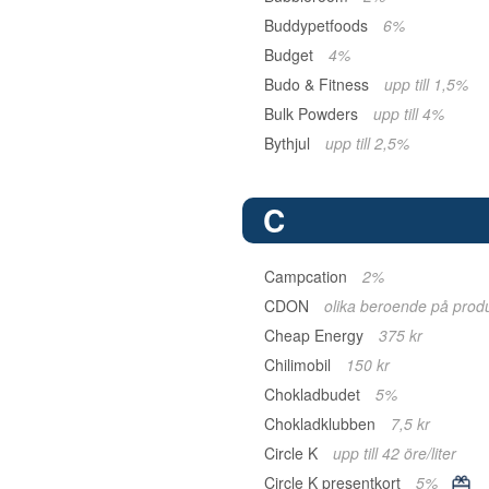
Buddypetfoods
6%
Budget
4%
Budo & Fitness
upp till 1,5%
Bulk Powders
upp till 4%
Bythjul
upp till 2,5%
C
Campcation
2%
CDON
olika beroende på prod
Cheap Energy
375 kr
Chilimobil
150 kr
Chokladbudet
5%
Chokladklubben
7,5 kr
Circle K
upp till 42 öre/liter
Circle K presentkort
5%