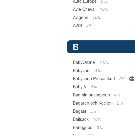
Auto Europe
3%
Avie Cheval
10%
Avignon
10%
AVIS
4%
B
BabyOnline
7,5%
Babysam
4%
Babyshop Presentkort
5%
Baby V
2%
Badmintonshoppen
4%
Bagaren och Kocken
2%
Bagasi
5%
Ballsack
10%
Banggood
3%