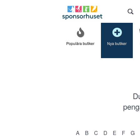
Populära butiker
Nya butiker
Du
penga
A
B
C
D
E
F
G