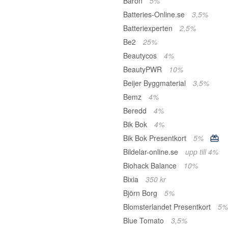
Baron
5%
Batteries-Online.se
3,5%
Batteriexperten
2,5%
Be2
25%
Beautycos
4%
BeautyPWR
10%
Beijer Byggmaterial
3,5%
Bemz
4%
Beredd
4%
Bik Bok
4%
Bik Bok Presentkort
5%
Bildelar-online.se
upp till 4%
Biohack Balance
10%
Bixia
350 kr
Björn Borg
5%
Blomsterlandet Presentkort
5%
Blue Tomato
3,5%