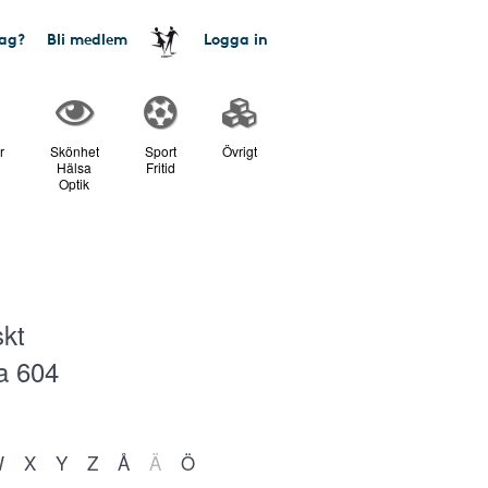
tag?
Bli medlem
Logga in
r
Skönhet
Sport
Övrigt
Hälsa
Fritid
Optik
skt
ra
604
W
X
Y
Z
Å
Ä
Ö