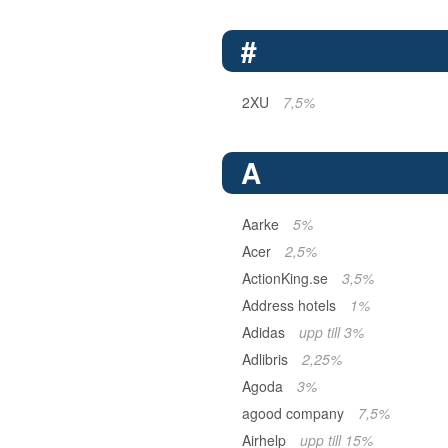
#
2XU
7,5%
A
Aarke
5%
Acer
2,5%
ActionKing.se
3,5%
Address hotels
1%
Adidas
upp till 3%
Adlibris
2,25%
Agoda
3%
agood company
7,5%
Airhelp
upp till 15%