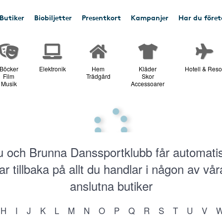
Butiker
Biobiljetter
Presentkort
Kampanjer
Har du före
Böcker
Elektronik
Hem
Kläder
Hotell & Reso
Film
Trädgård
Skor
Musik
Accessoarer
 och Brunna Danssportklubb får automati
r tillbaka på allt du handlar i någon av vå
anslutna butiker
H
I
J
K
L
M
N
O
P
Q
R
S
T
U
V