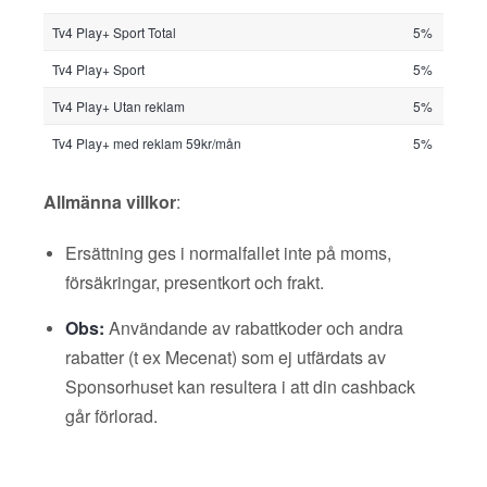
Tv4 Play+ Sport Total
5%
Tv4 Play+ Sport
5%
Tv4 Play+ Utan reklam
5%
Tv4 Play+ med reklam 59kr/mån
5%
Allmänna villkor
:
Ersättning ges i normalfallet inte på moms,
försäkringar, presentkort och frakt.
Obs:
Användande av rabattkoder och andra
rabatter (t ex Mecenat) som ej utfärdats av
Sponsorhuset kan resultera i att din cashback
går förlorad.