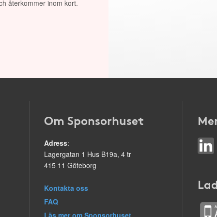
 och återkommer inom kort.
Om Sponsorhuset
Mer
Adress
:
Lagergatan 1 Hus B19a, 4 tr
415 11 Göteborg
Lad
Kontakta oss
FAQ
Läs mer om Sponsorhuset