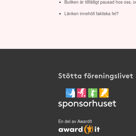
Butiken är tillfälligt pausad hos oss,
Länken innehöll faktiska fel?
Stötta föreningslivet
En del av AwardIt