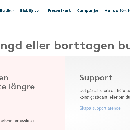
Butiker
Biobiljetter
Presentkort
Kampanjer
Har du före
ngd eller borttagen b
 en
Support
te längre
Det går alltid bra att höra av
konstigt sådant, eller om du
Skapa support-ärende
arbetet är avslutat