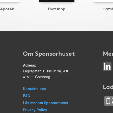
Apotek
Footshop
Hats
Om Sponsorhuset
Mer
Adress
:
Lagergatan 1 Hus B19a, 4 tr
415 11 Göteborg
Lad
Kontakta oss
FAQ
Läs mer om Sponsorhuset
Privacy Policy