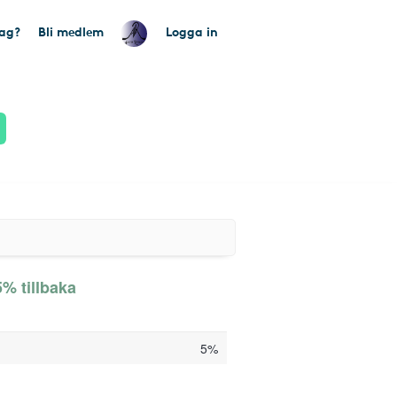
tag?
Bli medlem
Logga in
 5% tillbaka
5%