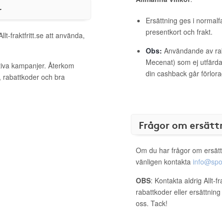
r
Ersättning ges i normalf
presentkort och frakt.
lt-fraktfritt.se att använda,
Obs:
Användande av raba
Mecenat) som ej utfärdat
aktiva kampanjer. Återkom
din cashback går förlora
, rabattkoder och bra
Frågor om ersätt
Om du har frågor om ersätt
vänligen kontakta
info@spo
OBS
: Kontakta aldrig Allt-f
rabattkoder eller ersättnin
oss. Tack!