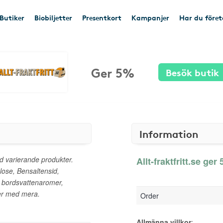
Butiker
Biobiljetter
Presentkort
Kampanjer
Har du före
Ger 5%
Besök butik
Information
med varierande produkter.
Allt-fraktfritt.se ger
lose, Bensaltensid,
 bordsvattenaromer,
er med mera.
Order
Allmänna villkor
: