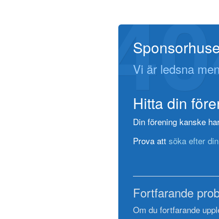
40
Sponsorhuse
Vi är ledsna men
Hitta din för
Din förening kanske har 
Prova att
söka efter din
Fortfarande pro
Om du fortfarande uppl