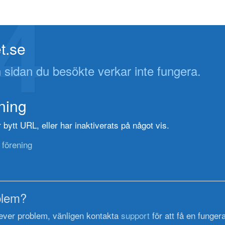
4
t.se
 sidan du besökte verkar inte fungera.
ening
bytt URL, eller har inaktiverats på något vis.
 förening
blem?
ever problem, vänligen kontakta
support
för att få en funger