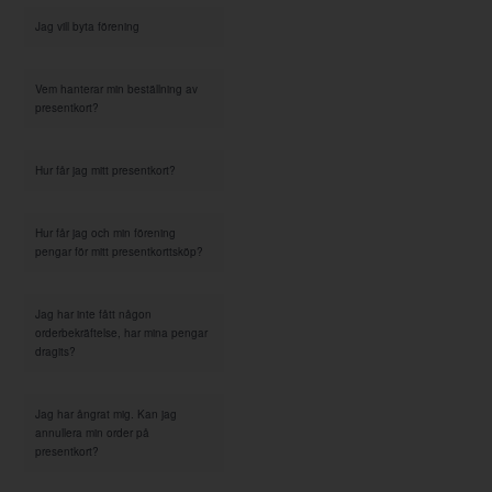
Jag vill byta förening
Vem hanterar min beställning av
presentkort?
Hur får jag mitt presentkort?
Hur får jag och min förening
pengar för mitt presentkorttsköp?
Jag har inte fått någon
orderbekräftelse, har mina pengar
dragits?
Jag har ångrat mig. Kan jag
annullera min order på
presentkort?