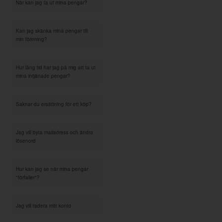
När kan jag ta ut mina pengar?
Kan jag skänka mina pengar till
min förening?
Hur lång tid har jag på mig att ta ut
mina intjänade pengar?
Saknar du ersättning för ett köp?
Jag vill byta mailadress och ändra
lösenord
Hur kan jag se när mina pengar
"förfaller"?
Jag vill radera mitt konto