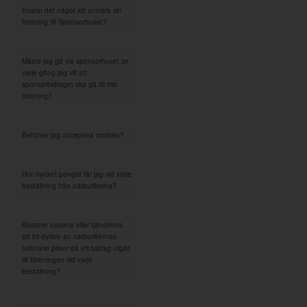
Kostar det något att anmäla sin
förening till Sponsorhuset?
Måste jag gå via sponsorhuset.se
varje gång jag vill att
sponsorbidraget ska gå till min
förening?
Behöver jag acceptera cookies?
Hur mycket pengar får jag vid varje
beställning från nätbutikerna?
Kommer varorna eller tjänsterna
att bli dyrare än nätbutikernas
ordinarie priser då ett bidrag utgår
till föreningen vid varje
beställning?