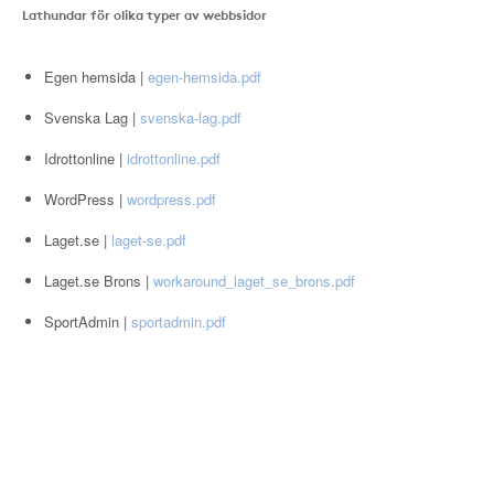
Lathundar för olika typer av webbsidor
Egen hemsida |
egen-hemsida.pdf
Svenska Lag |
svenska-lag.pdf
Idrottonline |
idrottonline.pdf
WordPress |
wordpress.pdf
Laget.se |
laget-se.pdf
Laget.se Brons |
workaround_laget_se_brons.pdf
SportAdmin |
sportadmin.pdf