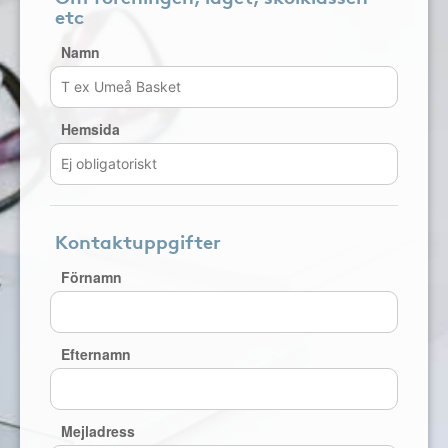
etc
Namn
Hemsida
Kontaktuppgifter
Förnamn
Efternamn
Mejladress