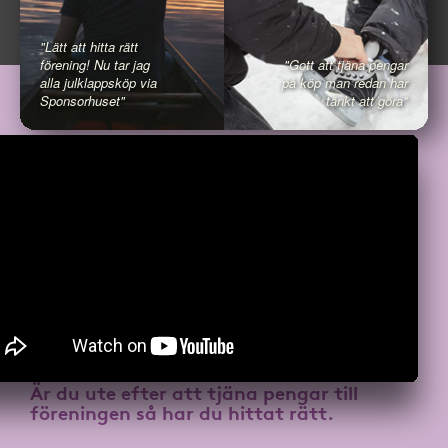
"Lätt att hitta rätt
förening! Nu tar jag
"Gott att tjäna pengar
alla julklappsköp via
på köp man redan har
Sponsorhuset"
tänkt att göra"
Är du ute efter att
tjäna pengar till
föreningen
så har du hittat rätt.