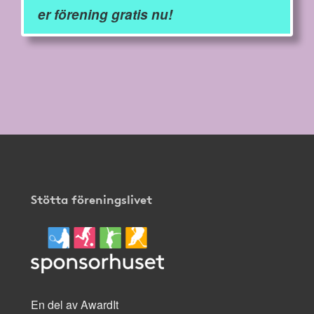
er förening gratis nu!
Stötta föreningslivet
En del av AwardIt