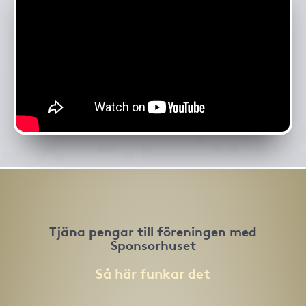
Tjäna pengar till föreningen med
Sponsorhuset
Så här funkar det