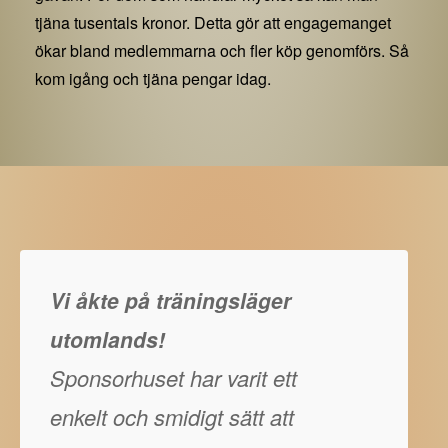
tjäna tusentals kronor. Detta gör att engagemanget
ökar bland medlemmarna och fler köp genomförs. Så
kom igång och tjäna pengar idag.
Vi åkte på träningsläger
utomlands!
Sponsorhuset har varit ett
enkelt och smidigt sätt att