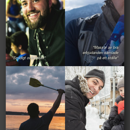
"Massor av bra
erbjudanden samlade
"Smidigt och enkelt"
på ett ställe"