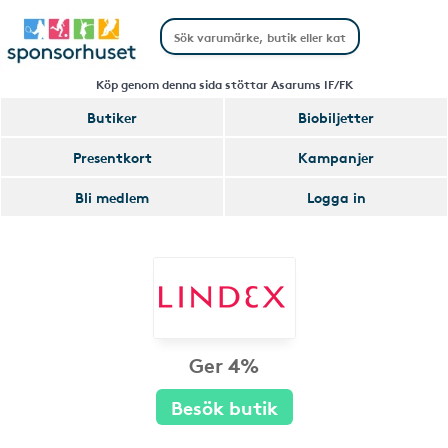
Köp genom denna sida stöttar Asarums IF/FK
Butiker
Biobiljetter
Presentkort
Kampanjer
Bli medlem
Logga in
Ger 4%
Besök butik