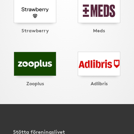
Strawberry
Meds
Zooplus
Adlibris
Stötta föreningslivet