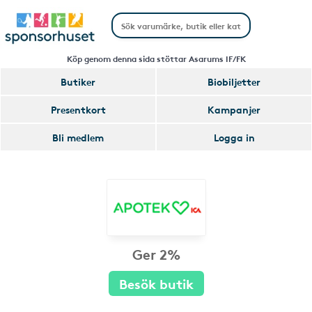
Köp genom denna sida stöttar Asarums IF/FK
Butiker
Biobiljetter
Presentkort
Kampanjer
Bli medlem
Logga in
Ger 2%
Besök butik