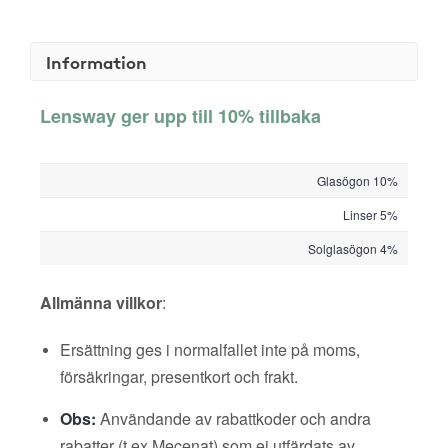
Information
Lensway ger upp till 10% tillbaka
Glasögon 10%
Linser 5%
Solglasögon 4%
Allmänna villkor
:
Ersättning ges i normalfallet inte på moms,
försäkringar, presentkort och frakt.
Obs:
Användande av rabattkoder och andra
rabatter (t ex Mecenat) som ej utfärdats av