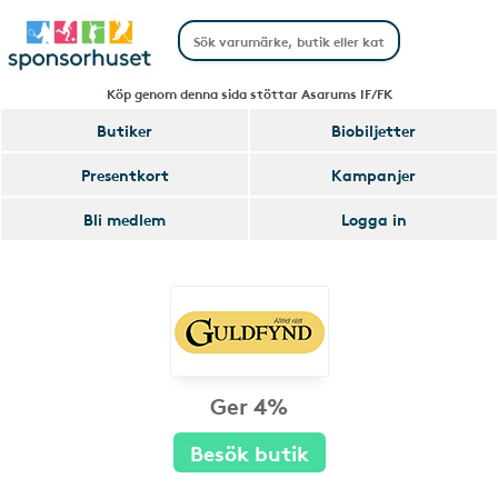
Köp genom denna sida stöttar Asarums IF/FK
Butiker
Biobiljetter
Presentkort
Kampanjer
Bli medlem
Logga in
Ger 4%
Besök butik