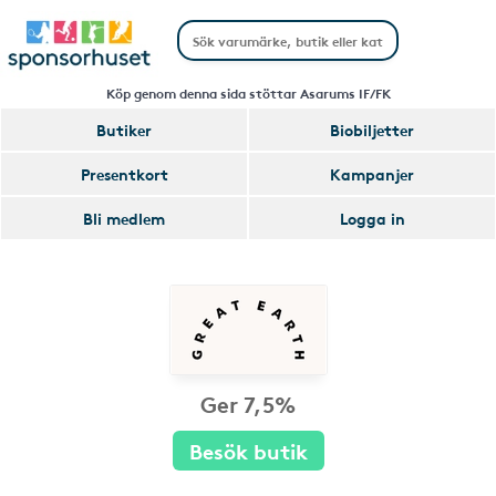
Köp genom denna sida stöttar Asarums IF/FK
Butiker
Biobiljetter
Presentkort
Kampanjer
Bli medlem
Logga in
Ger 7,5%
Besök butik