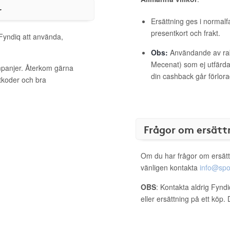
r
Ersättning ges i normalf
presentkort och frakt.
 Fyndiq att använda,
Obs:
Användande av raba
Mecenat) som ej utfärdat
mpanjer. Återkom gärna
din cashback går förlora
ttkoder och bra
Frågor om ersätt
Om du har frågor om ersätt
vänligen kontakta
info@spo
OBS
: Kontakta aldrig Fynd
eller ersättning på ett köp