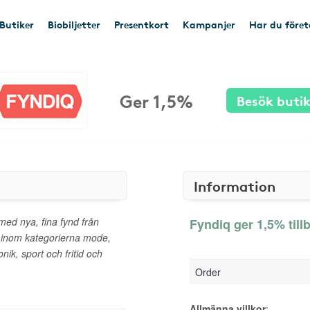
Butiker
Biobiljetter
Presentkort
Kampanjer
Har du före
Ger 1,5%
Besök buti
Information
ed nya, fina fynd från
Fyndiq ger 1,5% till
 inom kategorierna mode,
ik, sport och fritid och
Order
Allmänna villkor
: