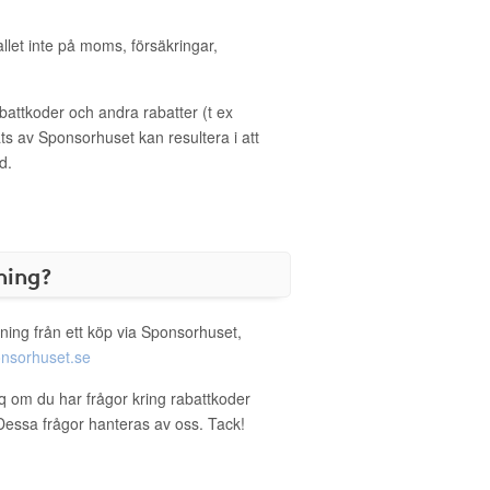
allet inte på moms, försäkringar,
ttkoder och andra rabatter (t ex
s av Sponsorhuset kan resultera i att
d.
ning?
ning från ett köp via Sponsorhuset,
nsorhuset.se
iq om du har frågor kring rabattkoder
. Dessa frågor hanteras av oss. Tack!