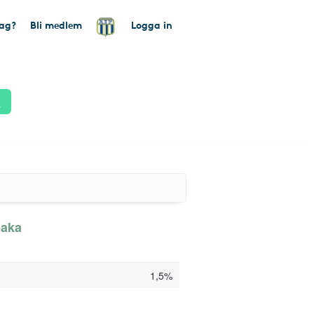
tag?
Bli medlem
Logga in
k
baka
1,5%