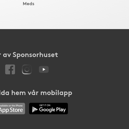
Meds
 av Sponsorhuset
da hem vår mobilapp