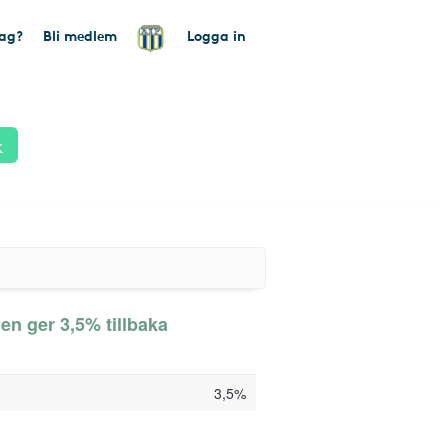
tag?
Bli medlem
Logga in
k
en ger 3,5% tillbaka
3,5%