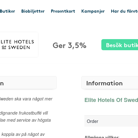
Butiker
Biobiljetter
Presentkort
Kampanjer
Har du före
Ger 3,5%
Besök buti
en
Information
 Sweden ska vara något mer
Elite Hotels Of Swed
ignande frukostbuffé vill
else med service av högsta
Order
, koppla av på något av
Allmänna villkor
: