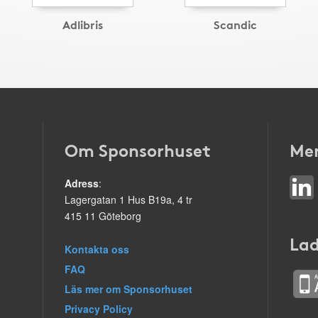
Adlibris
Scandic
Om Sponsorhuset
Mer
Adress
:
Lagergatan 1 Hus B19a, 4 tr
415 11 Göteborg
Lad
Kontakta oss
FAQ
Läs mer om Sponsorhuset
Privacy Policy