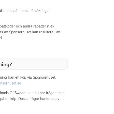
allet inte på moms, försäkringar,
ttkoder och andra rabatter (t ex
s av Sponsorhuset kan resultera i att
d.
ning?
ning från ett köp via Sponsorhuset,
nsorhuset.se
e Hotels Of Sweden om du har frågor kring
g på ett köp. Dessa frågor hanteras av