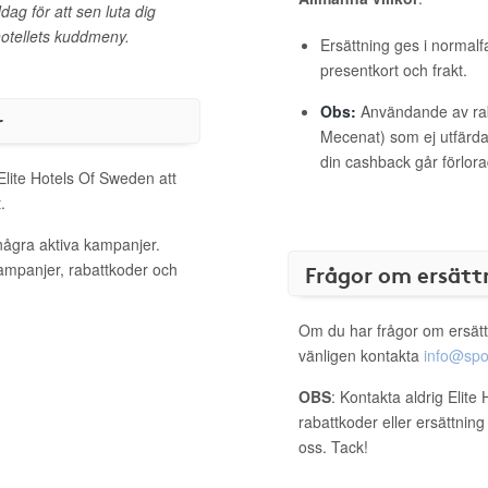
ag för att sen luta dig
 hotellets kuddmeny.
Ersättning ges i normalf
presentkort och frakt.
Obs:
Användande av raba
r
Mecenat) som ej utfärdat
din cashback går förlora
Elite Hotels Of Sweden att
.
några aktiva kampanjer.
kampanjer, rabattkoder och
Frågor om ersätt
Om du har frågor om ersätt
vänligen kontakta
info@spo
OBS
: Kontakta aldrig Elit
rabattkoder eller ersättnin
oss. Tack!