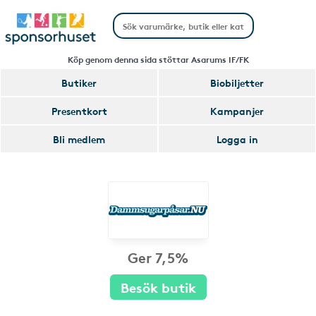
Köp genom denna sida stöttar Asarums IF/FK
Butiker
Biobiljetter
Presentkort
Kampanjer
Bli medlem
Logga in
Ger 7,5%
Besök butik