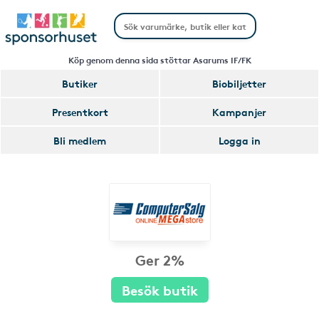
Köp genom denna sida stöttar Asarums IF/FK
Butiker
Biobiljetter
Presentkort
Kampanjer
Bli medlem
Logga in
Ger 2%
Besök butik