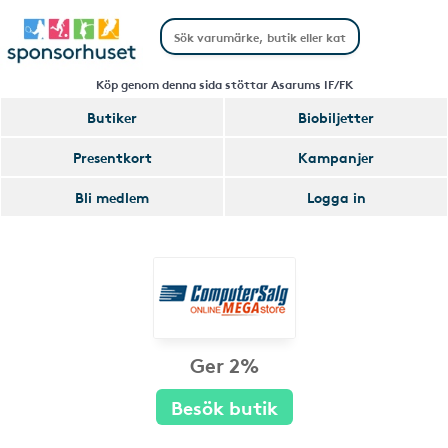
Köp genom denna sida stöttar Asarums IF/FK
Butiker
Biobiljetter
Presentkort
Kampanjer
Bli medlem
Logga in
Ger 2%
Besök butik