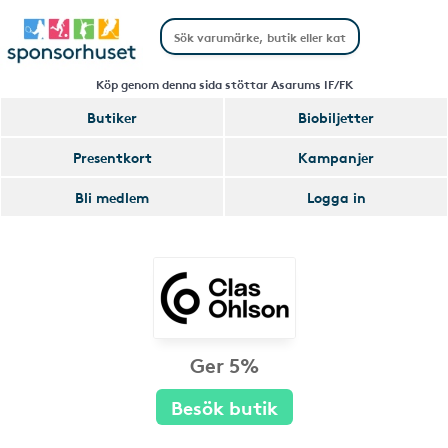
Köp genom denna sida stöttar Asarums IF/FK
Butiker
Biobiljetter
Presentkort
Kampanjer
Bli medlem
Logga in
Ger 5%
Besök butik