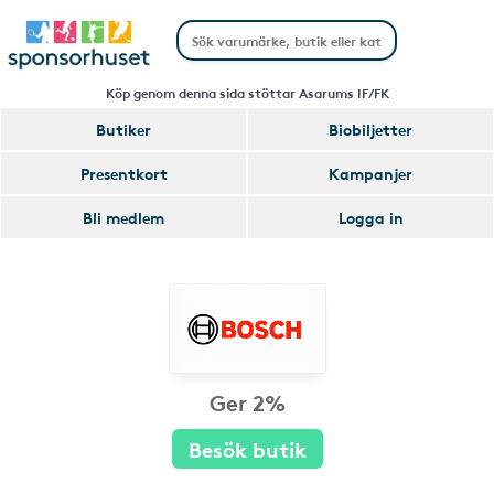
Köp genom denna sida stöttar Asarums IF/FK
Butiker
Biobiljetter
Presentkort
Kampanjer
Bli medlem
Logga in
Ger 2%
Besök butik