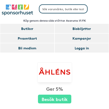
Köp genom denna sida stöttar Asarums IF/FK
Butiker
Biobiljetter
Presentkort
Kampanjer
Bli medlem
Logga in
Ger 5%
Besök butik