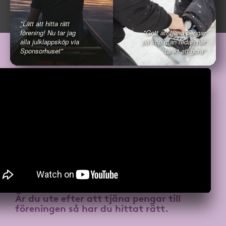
"Lätt att hitta rätt
förening! Nu tar jag
"Gott att tjäna pengar
alla julklappsköp via
på köp man redan har
Sponsorhuset"
tänkt att göra"
Är du ute efter att
tjäna pengar till
föreningen
så har du hittat rätt.