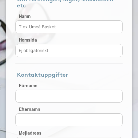
etc
Namn
Hemsida
Kontaktuppgifter
Förnamn
Efternamn
Mejladress