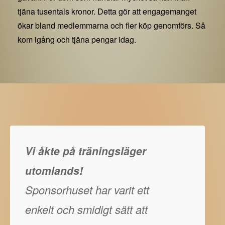
tjäna tusentals kronor. Detta gör att engagemanget
ökar bland medlemmarna och fler köp genomförs. Så
kom igång och tjäna pengar idag.
Vi åkte på träningsläger
utomlands!
Sponsorhuset har varit ett
enkelt och smidigt sätt att