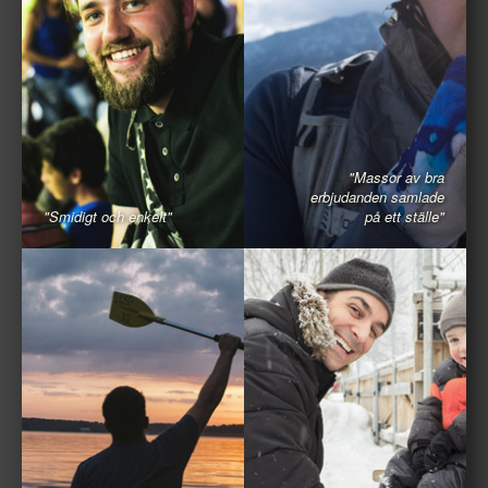
"Massor av bra
erbjudanden samlade
"Smidigt och enkelt"
på ett ställe"