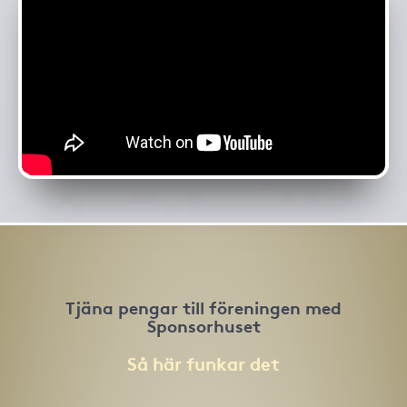
Tjäna pengar till föreningen med
Sponsorhuset
Så här funkar det