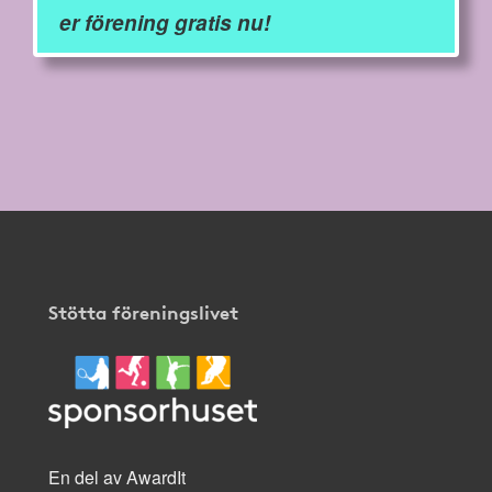
er förening gratis nu!
Stötta föreningslivet
En del av AwardIt