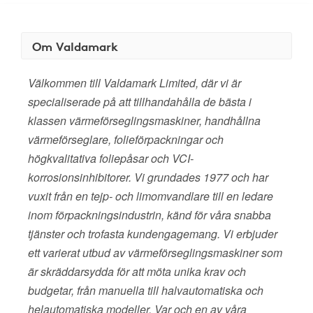
Om Valdamark
Välkommen till Valdamark Limited, där vi är
specialiserade på att tillhandahålla de bästa i
klassen värmeförseglingsmaskiner, handhållna
värmeförseglare, folieförpackningar och
högkvalitativa foliepåsar och VCI-
korrosionsinhibitorer. Vi grundades 1977 och har
vuxit från en tejp- och limomvandlare till en ledare
inom förpackningsindustrin, känd för våra snabba
tjänster och trofasta kundengagemang. Vi erbjuder
ett varierat utbud av värmeförseglingsmaskiner som
är skräddarsydda för att möta unika krav och
budgetar, från manuella till halvautomatiska och
helautomatiska modeller. Var och en av våra