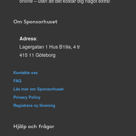
online – utan att det kostar dig något extra!
Om Sponsorhuset
Adress
:
Lagergatan 1 Hus B19a, 4 tr
415 11 Göteborg
Kontakta oss
FAQ
Läs mer om Sponsorhuset
Privacy Policy
Registrera ny förening
Hjälp och frågor