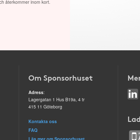
 och återkommer inom kort.
Om Sponsorhuset
Mer
Adress
:
Lagergatan 1 Hus B19a, 4 tr
415 11 Göteborg
Lad
Kontakta oss
FAQ
Läs mer om Sponsorhuset