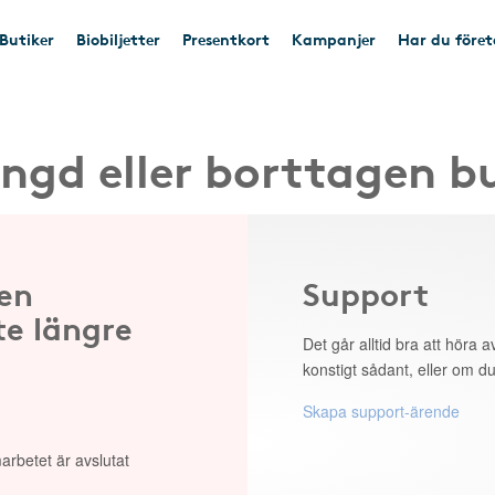
Butiker
Biobiljetter
Presentkort
Kampanjer
Har du före
ngd eller borttagen b
 en
Support
te längre
Det går alltid bra att höra av
konstigt sådant, eller om du
Skapa support-ärende
arbetet är avslutat