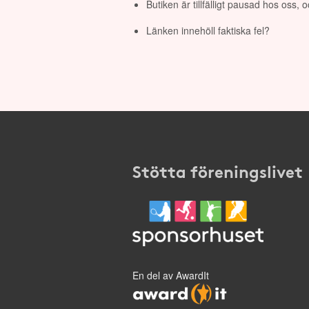
Butiken är tillfälligt pausad hos oss,
Länken innehöll faktiska fel?
Stötta föreningslivet
En del av AwardIt