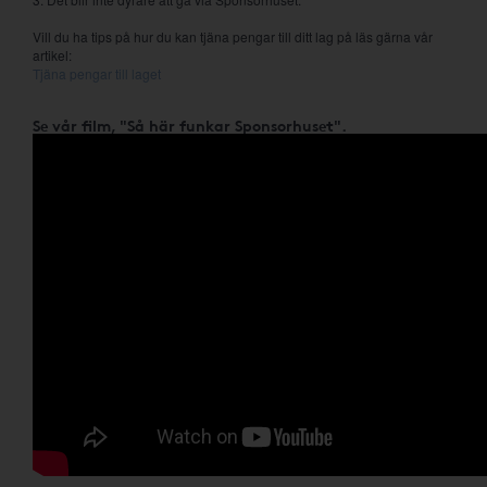
Vill du ha tips på hur du kan tjäna pengar till ditt lag på läs gärna vår
artikel:
Tjäna pengar till laget
Se vår film, "Så här funkar Sponsorhuset".