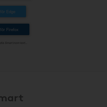
 för Edge
 för Firefox
dla Smart inom kort...
Smart