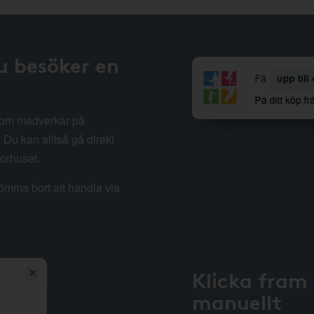
u besöker en
 som medverkar på
Du kan alltså gå direkt
sorhuset.
lömma bort att handla via
Klicka fram
manuellt