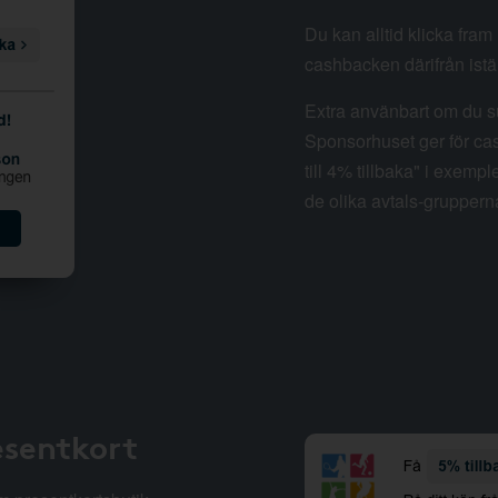
Du kan alltid klicka fra
cashbacken därifrån istäl
Extra använbart om du su
Sponsorhuset ger för cas
till 4% tillbaka" i exempl
de olika avtals-gruppern
esentkort