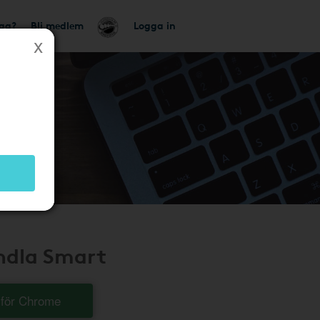
tag?
Bli medlem
Logga in
andla Smart
t för Chrome