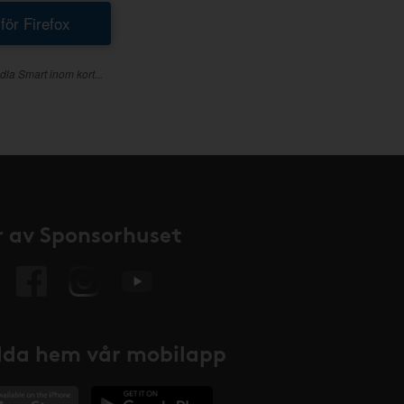
 för Firefox
dla Smart inom kort...
 av Sponsorhuset
da hem vår mobilapp