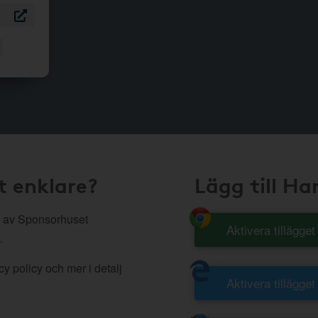
t enklare?
Lägg till H
 av Sponsorhuset
Aktivera tillägge
.
y policy och mer i detalj
Aktivera tillägget