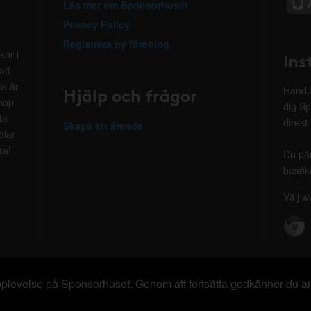
Läs mer om Sponsorhuset
Privacy Policy
Registrera ny förening
kor i
Ins
att
ta är
Hjälp och frågor
Handla
hop.
dig Sp
ta
direkt
Skapa ett ärende
dlar
ra!
Du på
besöke
Välj w
 upplevelse på Sponsorhuset. Genom att fortsätta godkänner du