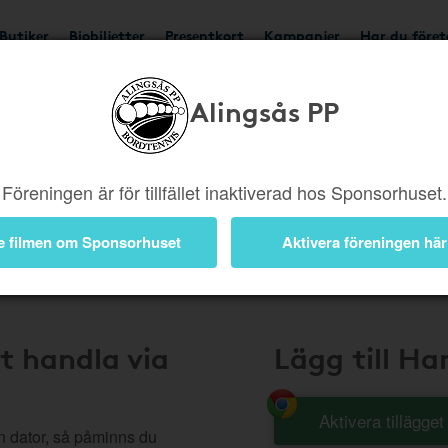
Butiker
Biobiljetter
Presentkort
Kampanjer
Har du före
Alingsås PP
Handla Smart
Föreningen är för tillfället inaktiverad hos Sponsorhuset.
e filmen om Sponsorhuset
Aktivera föreningen här
t handla via
Lägg till H
Aktivera tillägge
n dator, så påminns du