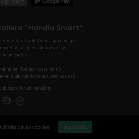
tallera "Handla Smart"
 Smart är ett webbläsartillägg som ger
onsorhuset i en minifierad version,
 i webbläsaren.
minns om Sponsorhuset när du
r en butik som finns ansluten hos oss.
ebbläsare för att installera:
 användandet av cookies.
Jag förstår