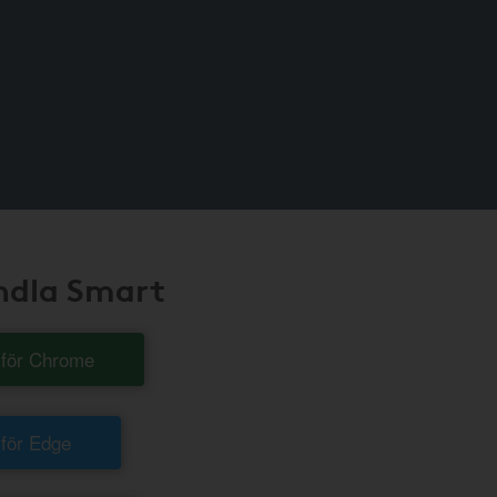
andla Smart
t för Chrome
 för Edge