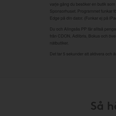
varje gång du besöker en butik som
Sponsorhuset. Programmet funkar fö
Edge på din dator. (Funkar ej på iPa
Du och Alingsås PP får alltså pengar
från CDON, Adlibris, Bokus och öve
nätbutiker.
Det tar 5 sekunder att aktivera och är
Så h