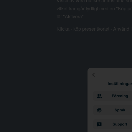
Vissa av våra butiker är anslutna so
vilket framgår tydligt med en "Köp pr
för "Aktivera".
Klicka - köp presentkortet - Använd i 