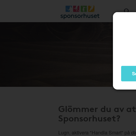
S
Glömmer du av at
Sponsorhuset?
Lugn, aktivera "Handla Smart" på di