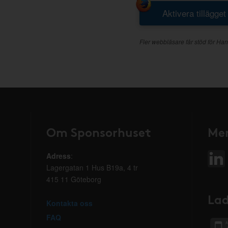
Aktivera tillägget
Fler webbläsare får stöd för Han
Om Sponsorhuset
Mer
Adress
:
Lagergatan 1 Hus B19a, 4 tr
415 11 Göteborg
Lad
Kontakta oss
FAQ