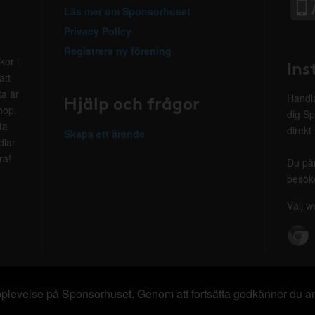
Läs mer om Sponsorhuset
Privacy Policy
Registrera ny förening
kor i
Ins
att
ta är
Hjälp och frågor
Handla
hop.
dig Sp
ta
direkt
Skapa ett ärende
dlar
ra!
Du på
besöke
Välj w
 upplevelse på Sponsorhuset. Genom att fortsätta godkänner du