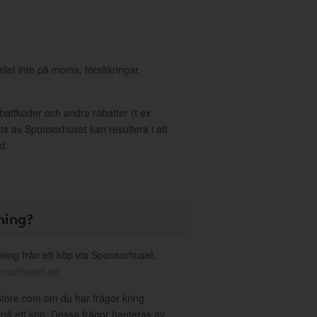
allet inte på moms, försäkringar,
ttkoder och andra rabatter (t ex
s av Sponsorhuset kan resultera i att
d.
ning?
ning från ett köp via Sponsorhuset,
nsorhuset.se
store.com om du har frågor kring
g på ett köp. Dessa frågor hanteras av