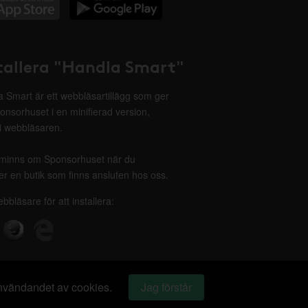
tallera "Handla Smart"
 Smart är ett webbläsartillägg som ger
onsorhuset i en minifierad version,
 i webbläsaren.
minns om Sponsorhuset när du
r en butik som finns ansluten hos oss.
ebbläsare för att installera:
 användandet av cookies.
Jag förstår