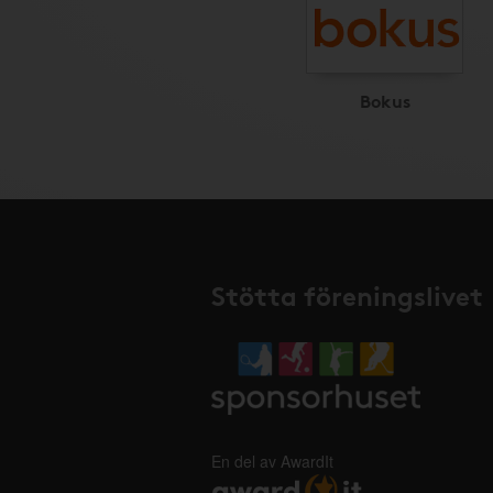
Bokus
Stötta föreningslivet
En del av AwardIt