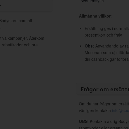
Womensync
r
Allmänna villkor
:
 Bodystore.com att
.
Ersättning ges i normalf
presentkort och frakt.
ktiva kampanjer. Återkom
, rabattkoder och bra
Obs:
Användande av raba
Mecenat) som ej utfärdat
din cashback går förlora
Frågor om ersätt
Om du har frågor om ersätt
vänligen kontakta
info@spo
OBS
: Kontakta aldrig Body
rabattkoder eller ersättnin