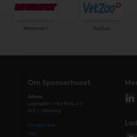
Matsmart
VetZoo
Om Sponsorhuset
Mer
Adress
:
Lagergatan 1 Hus B19a, 4 tr
415 11 Göteborg
Lad
Kontakta oss
FAQ