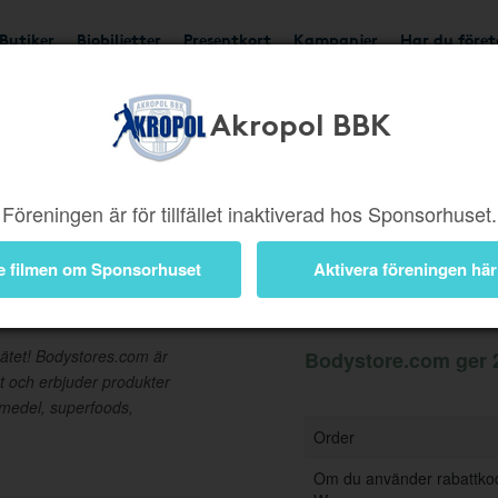
Butiker
Biobiljetter
Presentkort
Kampanjer
Har du före
Akropo​l​ BBK
Ger 2%
Besök butik
Föreningen är för tillfället inaktiverad hos Sponsorhuset.
e filmen om Sponsorhuset
Aktivera föreningen här
Information
nätet! Bodystores.com är
Bodystore.com ger 2
t och erbjuder produkter
smedel, superfoods,
Order
Om du använder rabattkod