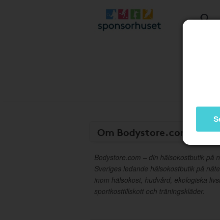
S
Om Bodystore.com
Bodystore.com – din hälsokostbutik på 
Sveriges ledande hälsokostbutik på näte
inom hälsokost, hudvård, ekologiska liv
sportkosttillskott och träningskläder.