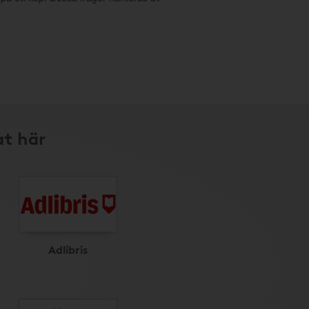
at här
Adlibris