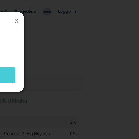
tag?
Bli medlem
Logga in
% tillbaka
2%
: Concept 2, Big Buy och
0%