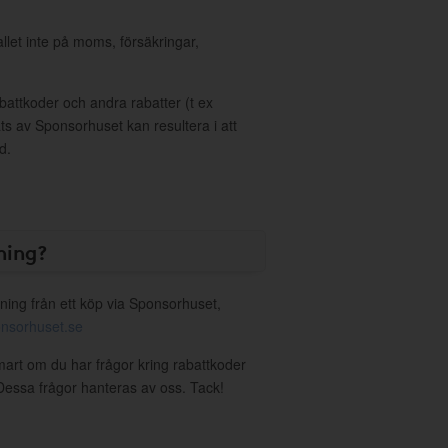
allet inte på moms, försäkringar,
ttkoder och andra rabatter (t ex
s av Sponsorhuset kan resultera i att
d.
ning?
ning från ett köp via Sponsorhuset,
nsorhuset.se
mart om du har frågor kring rabattkoder
. Dessa frågor hanteras av oss. Tack!