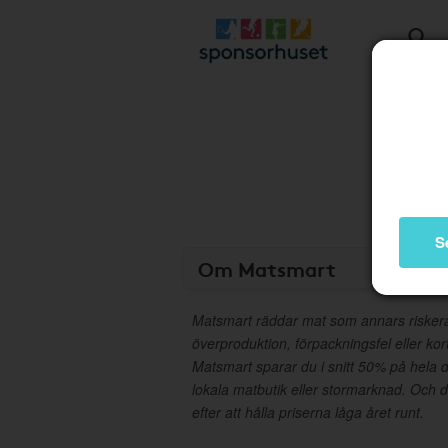
S
Om Matsmart
Matsmart räddar mat som annars riskerar
överproduktion, förpackningsfel eller ko
Matsmart sparar du i snitt 50% på hela d
lokala matbutik eller stormarknad. Och 
efter att hålla priserna låga året runt.