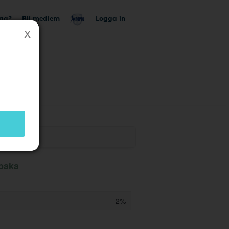
tag?
Bli medlem
Logga in
lbaka
2%