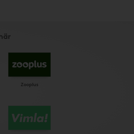
här
Zooplus