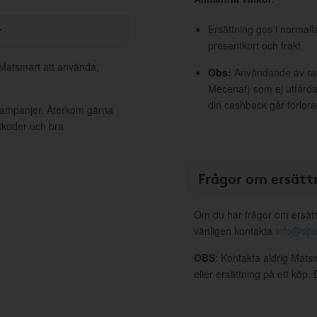
r
Ersättning ges i normalf
presentkort och frakt.
 Matsmart att använda,
Obs:
Användande av raba
Mecenat) som ej utfärdat
din cashback går förlora
 kampanjer. Återkom gärna
ttkoder och bra
Frågor om ersätt
Om du har frågor om ersätt
vänligen kontakta
info@spo
OBS
: Kontakta aldrig Mats
eller ersättning på ett köp