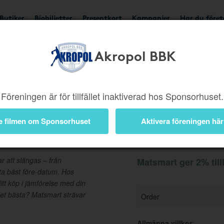
Butiker
Biobiljetter
Presentkort
Kampanjer
Har du före
Akropo​l​ BBK
Ger 2%
Besök butik
Föreningen är för tillfället inaktiverad hos Sponsorhuset.
e filmen om Sponsorhuset
Aktivera föreningen här
Information
 att slängas – från
Matsmart ger 2% til
rta bäst före-datum. Hos
itt köp i jämförelse med din
det bästa? Matsmart strävar
Order
Allmänna villkor
: